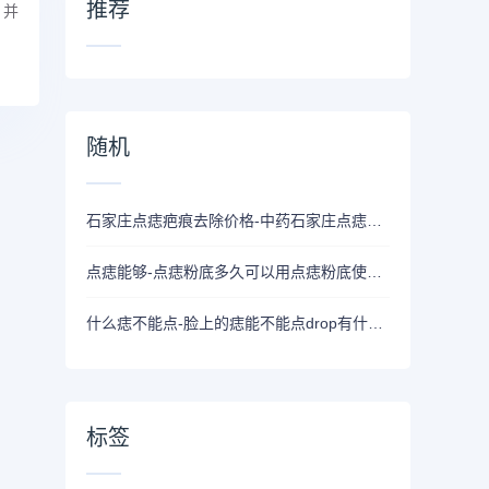
推荐
，并
随机
石家庄点痣疤痕去除价格-中药石家庄点痣留下的疤痕怎么去除？如何去除石家庄点痣疤痕？
点痣能够-点痣粉底多久可以用点痣粉底使用注意事项
什么痣不能点-脸上的痣能不能点drop有什么意义？
标签