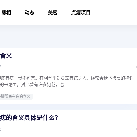
痣相
动态
美容
点痣项目
含义
8
脚底有痣，贵不可言。在相学里对脚掌有痣之人，经常会给予极高的称许
的书籍里，对此曾有许多记载，也...
左脚脚底有痣的含义
痣的含义具体是什么？
8