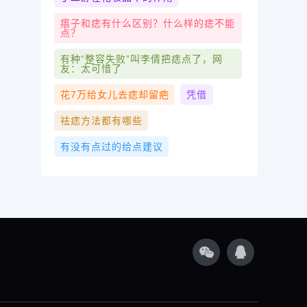
痦子和痣有什么区别？什么样的痣不能
点？
有种“整容失败”叫李倩把痣点了，网
友：太可惜了
花7万给女儿去痣却留疤
凭借
祛痣方法都有哪些
有没有点过的给点建议