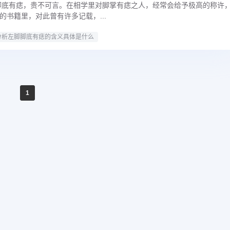
脚底有痣，贵不可言。在相学里对脚掌有痣之人，经常会给予极高的称许
的书籍里，对此曾有许多记载，...
分析左脚脚底有痣的含义具体是什么
1