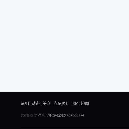
痣相
动态
美容
点痣项目
XML地图
2026 © 慧点痣
冀ICP备2022029087号