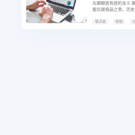
左脚脚底有痣的含义 
能位居极品之贵。历史
慧点痣
痣相