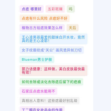
点痣 哪里好
五彩斑斓
吗
点痣有什么风险 点痣好不好
植物古方祛痣效果怎么样
天后
王心凌男孩最爱的甜妹白开水妆，竟然
真的是王心凌耶！
女子纹眉纹成“关公” 画风诡异如刀切
Blueman男士护肤
郭力话健康：这样做，美白皮肤最快最
有效！
如何去除或淡化去除痣后留下的疤痕
石家庄点痣水能用不
真相出人意料！这些痣最好别乱碰
丁二醇在化妆品中的作用