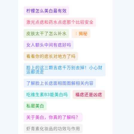
柠檬怎么美白最有效
激光点痣和药水点痣那个比较安全
皮肤太干了怎么补水
︱揭秘
女人额头中间有痣好吗
看看你的痣长对地方了吗
脸上的这三颗吉痣千万别去掉！小心财
运都流走
了解脸上长痣面相图图解相关内容
吃维生素b3能美白吗
福痣还是凶痣
私密美白
关于美白，你真的了解吗？
虾青素化妆品的功效与作用