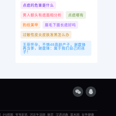
点痣的危害是什么
男人额头有痣面相分析
点痣哪有
豹纹美甲
眉毛下面长痣好吗
过敏性皮炎皮肤发黑怎么办
王菲怀孕，不惧48高龄产子，谢霆锋
再当爹，谢霆锋：属于我们自己的孩
子！
词
PS修图
宝宝起名
河北生活网
鲜花
汉语词典
苗木网
女性健康