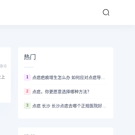
热门
0
业上
1
点痣疤痕增生怎么办 如何应对点痣导致的疤痕增生
2
点痣，你更愿意选择哪种方法？
3
点痣 长沙 长沙点痣去哪个正规医院好？推荐5家口碑超棒且价格实惠的好医院