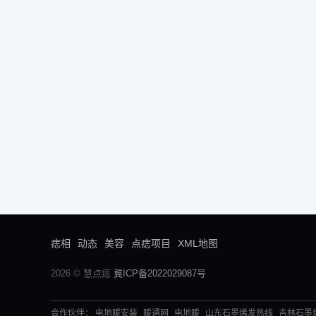
痣相
动态
美容
点痣项目
XML地图
2026 © 慧点痣
冀ICP备2022029087号
合作伙伴：
电地暖安装
暖通网
电地暖
山东石墨烯发热线
吉林石墨