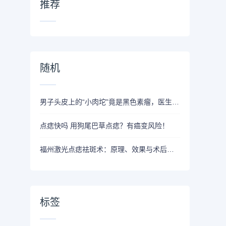
推荐
随机
男子头皮上的“小肉坨”竟是黑色素瘤，医生提醒：这种痣大意不得
点痣快吗 用狗尾巴草点痣？有癌变风险！
福州激光点痣祛斑术：原理、效果与术后恢复详解
标签