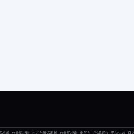
烯地暖
石墨烯地暖
河北石墨烯地暖
石墨烯地暖
钢琴入门指法教程
电商运营
诗