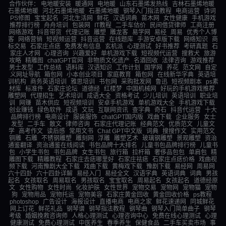
合作伙伴：
电地暖安装
暖通网
电地暖
山东石墨烯发热线
吉林石墨烯地暖
石墨烯地暖
河北石墨烯地暖
石墨烯地暖
钢琴入门指法教程
电商运营
诗词
PS修图
宝宝起名
河北生活网
鲜花
汉语词典
苗木网
女性健康
手机游戏
推荐排行榜
舟舟培训
包装网
IT教程
二手车估价
民间借贷律师
工商注册
网络游戏
抖音带货
代理记账
雕塑
雕龙客
易学网
易经
周易
优秀个人博
客
网络营销
短视频运营
抖音运营
在线题库
手游安卓版下载
网络知识
商
标交易
石家庄点痣
免费发布信息
玄机派
心理测试
好书推荐
考研真题
石
家庄人才网
心理咨询
兴趣爱好
单机游戏下载
短视频代运营
搜救犬
旅游
攻略
精雕图
chatGPT官网
非物质文化遗产
名酒回收
法律咨询
游戏推荐
男士发型
工作总结
语料库
汉语知识
工作计划
国学网
养花
范文网
自定
义网址导航
箱包网
小本创业项目
家庭教育
箱包网
在线新华字典
英语培
训机构
商务英语培训
雅思培训
书包网
采购批发网
鲁迅
短视频剧本
ps素
材库
标准件
石家庄论坛
道德经
红楼梦
中国机械网
好玩的手机游戏推荐
雕塑网
代理招生
艺术培训
成语大全
资格考试
少儿培训
英语培训
职业培
训
网赚
苗木供应
短视频培训
安卓手机游戏
单机游戏大全
手机游戏下载
创业赚钱
绿色软件
成语
文玩
互联网资讯
查字典
奇石
抖音代运营
十大
品牌排行榜
电商设计
服装服饰
chatGPT国内版
戏曲下载
企业服务
女士
发型
二手车
散文
律师咨询
石家庄代理记账
经典范文
优质范文
儿童文
学
高考作文
读后感
常用文书
Chat GPT中文版
词典
搜搜作文
实用范文
铜雕
石雕
不锈钢雕塑
雕刻网
浮雕
雕塑艺术
玻璃钢雕塑
景观雕塑
资治
通鉴翻译
资治通鉴在线阅读
书包品牌十大排名
儿童书包品牌排行榜
儿童书
包
小学生书包
书包品牌
女生书包
旅行箱
拉杆箱
奢侈品包包
单肩包
精
雕图下载
精雕教程
石家庄去痣哪里好
石家庄祛痣
石家庄点痣价格
戏曲视
频下载
河南豫剧大全下载
戏曲下载
黄梅戏下载
豫剧下载
易经网
周易网
六十四卦
六十四卦详解
易经入门
易经全文
汉语字典
英语词典
词典
男孩
起名
女孩取名
周易取名
男孩取名
宝宝取名
周易起名
女孩起名
道德经原
文
女性购物
女性时尚
化妆护肤
女性世界
宠物交易
宠物网
宠物猫
宠物
狗
宠物用品
宠物托运
宠物美容
石家庄黄金回收
黄金回收价格
ps教程
photoshop
广告设计
海报设计
直播电商
电商之家
鲜花速递网
同城鲜花
网上订花
鲜花礼品
钢琴谱
钢琴指法教程
钢琴曲
钢琴入门简单曲子
钢琴
考级
婚姻挽救咨询师
人格心理测试
心理咨询中心
免费在线心理测试
心理
健康测试
免费心理测试
中医养生
春季养生
保健食品
二手车买卖市场
事