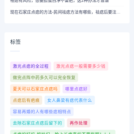
祛痣有风险，想要脸蛋白净不留疤，这2种办法才靠谱
现在石家庄点痣的方法-民间祛痣方法有哪些，祛痣后要注意什么
标签
激光点痣的全过程
激光点痣一般需要多少钱
做完点阵中药多久可以完全恢复
夏天可以石家庄点痣吗
哪里点痣好
点痣后有疤痕
女人鼻梁有痣代表什么
容易再婚的人有哪些痣相特点
去除石家庄点痣后留下的
再作处理