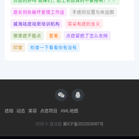
点痣的好吗 姐妹们，脸上长痣真的不要拖啊！！！
痣长何处破坏爱情工作运
手痣的位置与命运图
威海祛痣祛斑培训机构
耳朵有痣的含义
哪里痣不能点
爱美
点痣留疤了怎么去除
印堂
检查一下看看你有没有
痣相
动态
美容
点痣项目
XML地图
2026 © 慧点痣
冀ICP备2022029087号