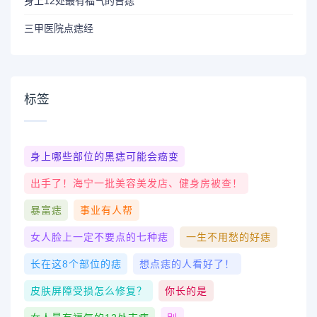
身上12处最有福气的吉痣
三甲医院点痣经
标签
身上哪些部位的黑痣可能会癌变
出手了！海宁一批美容美发店、健身房被查！
暴富痣
事业有人帮
女人脸上一定不要点的七种痣
一生不用愁的好痣
长在这8个部位的痣
想点痣的人看好了！
皮肤屏障受损怎么修复？
你长的是