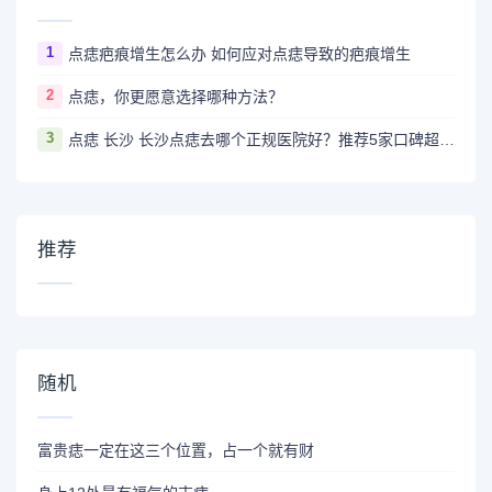
1
点痣疤痕增生怎么办 如何应对点痣导致的疤痕增生
2
点痣，你更愿意选择哪种方法？
3
点痣 长沙 长沙点痣去哪个正规医院好？推荐5家口碑超棒且价格实惠的好医院
推荐
随机
富贵痣一定在这三个位置，占一个就有财