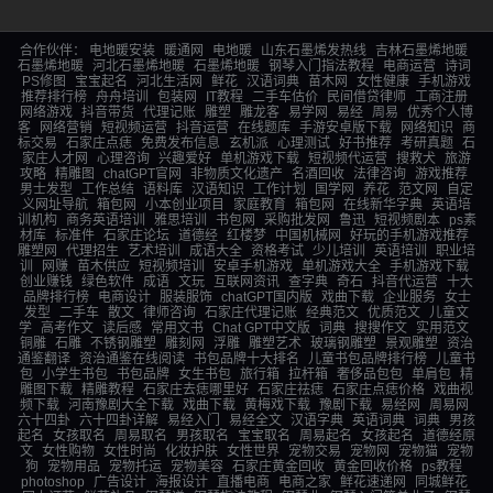
合作伙伴：
电地暖安装
暖通网
电地暖
山东石墨烯发热线
吉林石墨烯地暖
石墨烯地暖
河北石墨烯地暖
石墨烯地暖
钢琴入门指法教程
电商运营
诗词
PS修图
宝宝起名
河北生活网
鲜花
汉语词典
苗木网
女性健康
手机游戏
推荐排行榜
舟舟培训
包装网
IT教程
二手车估价
民间借贷律师
工商注册
网络游戏
抖音带货
代理记账
雕塑
雕龙客
易学网
易经
周易
优秀个人博
客
网络营销
短视频运营
抖音运营
在线题库
手游安卓版下载
网络知识
商
标交易
石家庄点痣
免费发布信息
玄机派
心理测试
好书推荐
考研真题
石
家庄人才网
心理咨询
兴趣爱好
单机游戏下载
短视频代运营
搜救犬
旅游
攻略
精雕图
chatGPT官网
非物质文化遗产
名酒回收
法律咨询
游戏推荐
男士发型
工作总结
语料库
汉语知识
工作计划
国学网
养花
范文网
自定
义网址导航
箱包网
小本创业项目
家庭教育
箱包网
在线新华字典
英语培
训机构
商务英语培训
雅思培训
书包网
采购批发网
鲁迅
短视频剧本
ps素
材库
标准件
石家庄论坛
道德经
红楼梦
中国机械网
好玩的手机游戏推荐
雕塑网
代理招生
艺术培训
成语大全
资格考试
少儿培训
英语培训
职业培
训
网赚
苗木供应
短视频培训
安卓手机游戏
单机游戏大全
手机游戏下载
创业赚钱
绿色软件
成语
文玩
互联网资讯
查字典
奇石
抖音代运营
十大
品牌排行榜
电商设计
服装服饰
chatGPT国内版
戏曲下载
企业服务
女士
发型
二手车
散文
律师咨询
石家庄代理记账
经典范文
优质范文
儿童文
学
高考作文
读后感
常用文书
Chat GPT中文版
词典
搜搜作文
实用范文
铜雕
石雕
不锈钢雕塑
雕刻网
浮雕
雕塑艺术
玻璃钢雕塑
景观雕塑
资治
通鉴翻译
资治通鉴在线阅读
书包品牌十大排名
儿童书包品牌排行榜
儿童书
包
小学生书包
书包品牌
女生书包
旅行箱
拉杆箱
奢侈品包包
单肩包
精
雕图下载
精雕教程
石家庄去痣哪里好
石家庄祛痣
石家庄点痣价格
戏曲视
频下载
河南豫剧大全下载
戏曲下载
黄梅戏下载
豫剧下载
易经网
周易网
六十四卦
六十四卦详解
易经入门
易经全文
汉语字典
英语词典
词典
男孩
起名
女孩取名
周易取名
男孩取名
宝宝取名
周易起名
女孩起名
道德经原
文
女性购物
女性时尚
化妆护肤
女性世界
宠物交易
宠物网
宠物猫
宠物
狗
宠物用品
宠物托运
宠物美容
石家庄黄金回收
黄金回收价格
ps教程
photoshop
广告设计
海报设计
直播电商
电商之家
鲜花速递网
同城鲜花