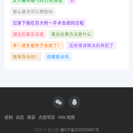
女人最有福气的12处吉痣
别
那么痣点可以预防吗
记录下我在苏大附一手术去痣的过程
湖北石家庄点痣
美白去黄方法是什么
本！痣多星终于去痣了！
这些错误做法别再犯了
我来告诉你！
痣都能点吗
痣相
动态
美容
点痣项目
XML地图
2026 © 慧点痣
冀ICP备2022029087号