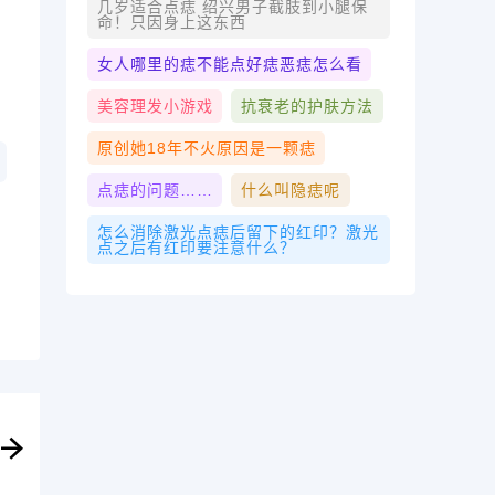
几岁适合点痣 绍兴男子截肢到小腿保
命！只因身上这东西
女人哪里的痣不能点好痣恶痣怎么看
美容理发小游戏
抗衰老的护肤方法
原创她18年不火原因是一颗痣
点痣的问题……
什么叫隐痣呢
怎么消除激光点痣后留下的红印？激光
点之后有红印要注意什么？