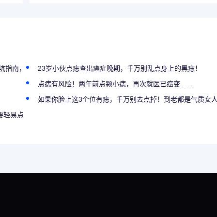
坑指南，
23岁小伙点痣查出癌症晚期，千万别乱点身上的黑痣！
点痣有风险！两年前点颗小痣，再次就医已癌变……
如果你脸上这3个位有痣，千万别去点掉！到老都是气质女
要轻易点