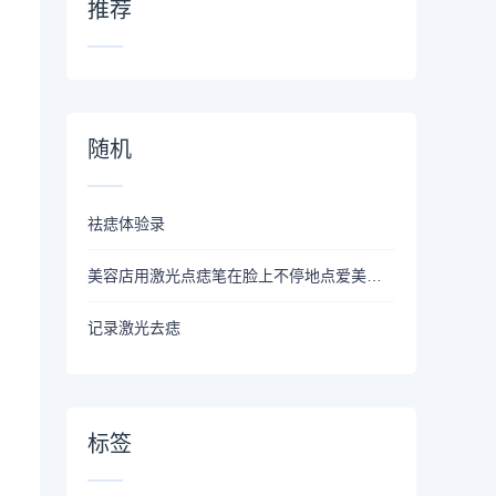
推荐
随机
祛痣体验录
美容店用激光点痣笔在脸上不停地点爱美的王女士结账时懵了：收费这么多？
记录激光去痣
。
标签