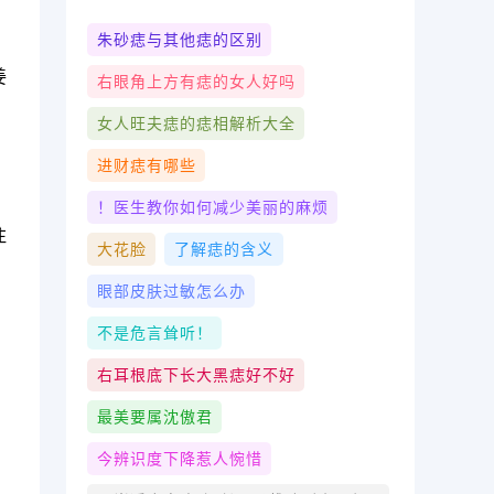
朱砂痣与其他痣的区别
姜
右眼角上方有痣的女人好吗
女人旺夫痣的痣相解析大全
进财痣有哪些
！医生教你如何减少美丽的麻烦
注
大花脸
了解痣的含义
眼部皮肤过敏怎么办
不是危言耸听！
右耳根底下长大黑痣好不好
最美要属沈傲君
今辨识度下降惹人惋惜