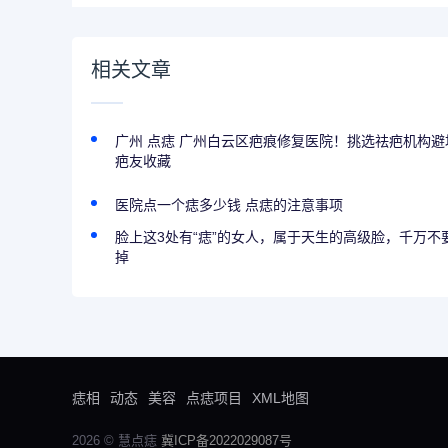
相关文章
广州 点痣 广州白云区疤痕修复医院！挑选祛疤机构避
疤友收藏
医院点一个痣多少钱 点痣的注意事项
脸上这3处有“痣”的女人，属于天生的高级脸，千万不
掉
痣相
动态
美容
点痣项目
XML地图
2026 © 慧点痣
冀ICP备2022029087号