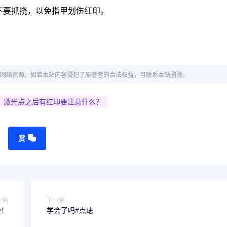
不要抓挠，以免指甲划伤红印。
网络资源。如若本站内容侵犯了原著者的合法权益，可联系本站删除。
？激光点之后有红印要注意什么？
赏
一篇
下一篇
险！
学会了吗#点痣