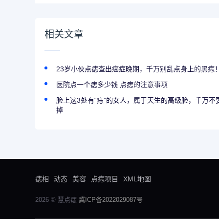
相关文章
23岁小伙点痣查出癌症晚期，千万别乱点身上的黑痣
医院点一个痣多少钱 点痣的注意事项
脸上这3处有“痣”的女人，属于天生的高级脸，千万不
掉
痣相
动态
美容
点痣项目
XML地图
2026 © 慧点痣
冀ICP备2022029087号