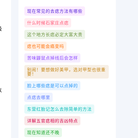
现在常见的去痣方法有哪些
。
什么时候石家庄点痣
极
这个地方长痣必定大富大贵
痣也可能会癌变吗
苦味鼹鼠点掉线后会怎样
别闹！要想做好美甲，选对甲型也很重
要！
脸上哪些痣是可以点掉的
以
点痣去哪里
东营红胎记怎么去除简单的方法
详解五官痣相的吉凶特点
现在知道还不晚