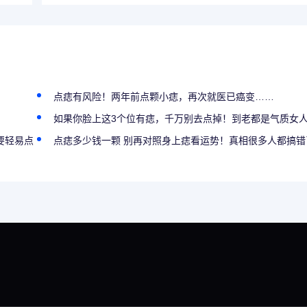
！
点痣有风险！两年前点颗小痣，再次就医已癌变……
如果你脸上这3个位有痣，千万别去点掉！到老都是气质女
要轻易点
点痣多少钱一颗 别再对照身上痣看运势！真相很多人都搞错