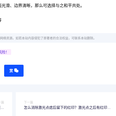
面光滑、边界清晰，那么可选择与之和平共处。
等
网络资源。如若本站内容侵犯了原著者的合法权益，可联系本站删除。
风险！
赏
一篇
下一篇
项，
怎么消除激光点痣后留下的红印？激光点之后有红印要
出圈
注意什么？