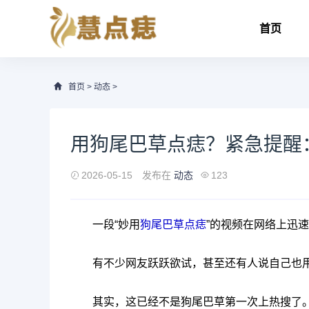
首页
首页
>
动态
>
用狗尾巴草点痣？紧急提醒
2026-05-15
发布在
动态
123
一段“妙用
狗尾巴草
点痣
”的视频在网络上迅
有不少网友跃跃欲试，甚至还有人说自己也
其实，这已经不是狗尾巴草第一次上热搜了