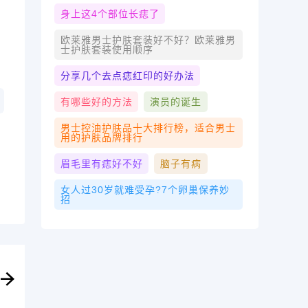
身上这4个部位长痣了
欧莱雅男士护肤套装好不好？欧莱雅男
士护肤套装使用顺序
分享几个去点痣红印的好办法
有哪些好的方法
演员的诞生
男士控油护肤品十大排行榜，适合男士
用的护肤品牌排行
眉毛里有痣好不好
脑子有病
女人过30岁就难受孕?7个卵巢保养妙
招