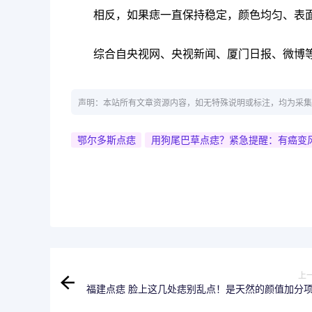
相反，如果痣一直保持稳定，颜色均匀、表
综合自央视网、央视新闻、厦门日报、微博
声明：本站所有文章资源内容，如无特殊说明或标注，均为采集
鄂尔多斯点痣
用狗尾巴草点痣？紧急提醒：有癌变
上
福建点痣 脸上这几处痣别乱点！是天然的颜值加分
很多明星都靠它