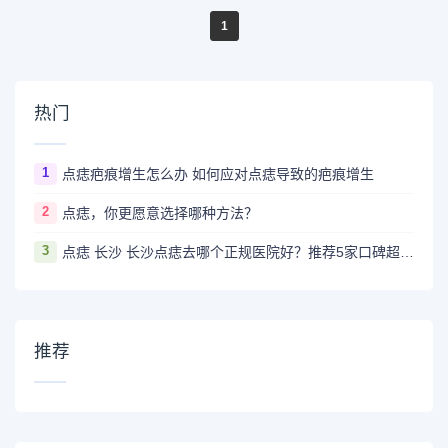
1
热门
1
点痣疤痕增生怎么办 如何应对点痣导致的疤痕增生
2
点痣，你更愿意选择哪种方法？
3
点痣 长沙 长沙点痣去哪个正规医院好？推荐5家口碑超棒且价格实惠的好医院
推荐