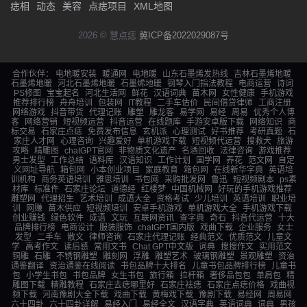
痣相
动态
美容
点痣项目
XML地图
2026 © 慧点痣
冀ICP备2022029087号
合作伙伴：
电地暖安装
暖通网
电地暖
山东石墨烯发热线
吉林石墨烯地暖
石墨烯地暖
河北石墨烯地暖
石墨烯地暖
钢琴入门指法教程
电商运营
诗词
PS修图
宝宝起名
河北生活网
鲜花
汉语词典
苗木网
女性健康
手机游戏
推荐排行榜
舟舟培训
包装网
IT教程
二手车估价
民间借贷律师
工商注册
网络游戏
抖音带货
代理记账
雕塑
雕龙客
易学网
易经
周易
优秀个人博
客
网络营销
短视频运营
抖音运营
在线题库
手游安卓版下载
网络知识
商
标交易
石家庄点痣
免费发布信息
玄机派
心理测试
好书推荐
考研真题
石
家庄人才网
心理咨询
兴趣爱好
单机游戏下载
短视频代运营
搜救犬
旅游
攻略
精雕图
chatGPT官网
非物质文化遗产
名酒回收
法律咨询
游戏推荐
男士发型
工作总结
语料库
汉语知识
工作计划
国学网
养花
范文网
自定
义网址导航
箱包网
小本创业项目
家庭教育
箱包网
在线新华字典
英语培
训机构
商务英语培训
雅思培训
书包网
采购批发网
鲁迅
短视频剧本
ps素
材库
标准件
石家庄论坛
道德经
红楼梦
中国机械网
好玩的手机游戏推荐
雕塑网
代理招生
艺术培训
成语大全
资格考试
少儿培训
英语培训
职业培
训
网赚
苗木供应
短视频培训
安卓手机游戏
单机游戏大全
手机游戏下载
创业赚钱
绿色软件
成语
文玩
互联网资讯
查字典
奇石
抖音代运营
十大
品牌排行榜
电商设计
服装服饰
chatGPT国内版
戏曲下载
企业服务
女士
发型
二手车
散文
律师咨询
石家庄代理记账
经典范文
优质范文
儿童文
学
高考作文
读后感
常用文书
Chat GPT中文版
词典
搜搜作文
实用范文
铜雕
石雕
不锈钢雕塑
雕刻网
浮雕
雕塑艺术
玻璃钢雕塑
景观雕塑
资治
通鉴翻译
资治通鉴在线阅读
书包品牌十大排名
儿童书包品牌排行榜
儿童书
包
小学生书包
书包品牌
女生书包
旅行箱
拉杆箱
奢侈品包包
单肩包
精
雕图下载
精雕教程
石家庄去痣哪里好
石家庄祛痣
石家庄点痣价格
戏曲视
频下载
河南豫剧大全下载
戏曲下载
黄梅戏下载
豫剧下载
易经网
周易网
六十四卦
六十四卦详解
易经入门
易经全文
汉语字典
英语词典
词典
男孩