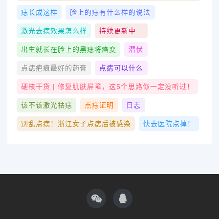
痣长成这样
脸上的痣有什么样的说法
激光去痣效果怎么样
持续更新中…
出生就长在脸上的黑痣将癌变
潜伏
点痣疤痕最好的药膏
点痣可以什么
硬核干货 | 修复肌肤屏障，这5个思路你一定没听过！
该不该激光祛痣
点痣证明
日志
别乱点痣！浙江女子点痣后被感染
快去医院点掉！