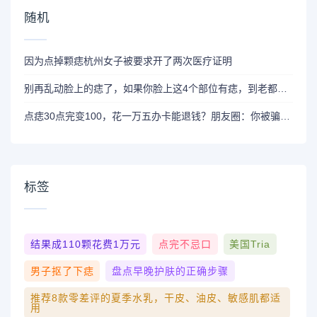
随机
因为点掉颗痣杭州女子被要求开了两次医疗证明
别再乱动脸上的痣了，如果你脸上这4个部位有痣，到老都优雅
点痣30点完变100，花一万五办卡能退钱？朋友圈：你被骗了！
标签
结果成110颗花费1万元
点完不忌口
美国Tria
男子抠了下痣
盘点早晚护肤的正确步骤
推荐8款零差评的夏季水乳，干皮、油皮、敏感肌都适
用