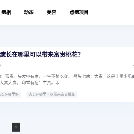
痣相
动态
美容
点痣项目
痣长在哪里可以带来富贵桃花？
8
痣：富贵。头发中有痣，一生不愁吃穿。 额头七痣：大贵。这是非常少见
富大贵。 印堂有痣：主贵。印...
痣长在哪里好
痣长在哪里可以带来富贵桃花
1