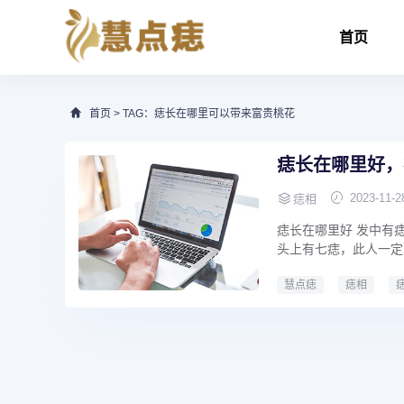
首页
首页
> TAG：痣长在哪里可以带来富贵桃花
痣长在哪里好，
2023-11-2
痣相
痣长在哪里好 发中有
头上有七痣，此人一定大
慧点痣
痣相