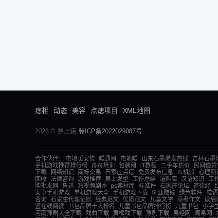
痣相
动态
美容
点痣项目
XML地图
2026 © 慧点痣
冀ICP备2022029087号
合作伙伴：
电地暖安装
暖通网
电地暖
山东石墨烯发热线
吉林石墨
手机游戏推荐排行榜
舟舟培训
包装网
IT教程
二手车估价
民间借贷
下载
网络知识
商标交易
石家庄点痣
免费发布信息
玄机派
心理测
回收
法律咨询
游戏推荐
男士发型
工作总结
语料库
汉语知识
工
购批发网
鲁迅
短视频剧本
ps素材库
标准件
石家庄论坛
道德经
安卓手机游戏
单机游戏大全
手机游戏下载
创业赚钱
绿色软件
成语
咨询
石家庄代理记账
经典范文
优质范文
儿童文学
高考作文
读后
鉴在线阅读
书包品牌十大排名
儿童书包品牌排行榜
儿童书包
小学
河南豫剧大全下载
戏曲下载
黄梅戏下载
豫剧下载
易经网
周易网