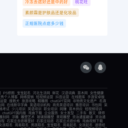
冷冻去痣好还是中药好
桃花旺
素颜霜是护肤品还是化妆品
正规医院点痣多少钱
词
PS修图
宝宝起名
河北生活网
鲜花
汉语词典
苗木网
女性健康
优秀个人博客
网络营销
短视频运营
抖音运营
在线题库
手游安卓版
运营
搜救犬
旅游攻略
精雕图
chatGPT官网
非物质文化遗产
名酒
包网
在线新华字典
英语培训机构
商务英语培训
雅思培训
书包网
采
格考试
少儿培训
英语培训
职业培训
网赚
苗木供应
短视频培训
chatGPT国内版
戏曲下载
企业服务
女士发型
二手车
散文
律师
雕刻网
浮雕
雕塑艺术
玻璃钢雕塑
景观雕塑
资治通鉴翻译
资治通
教程
石家庄去痣哪里好
石家庄祛痣
石家庄点痣价格
戏曲视频下载
女孩取名
周易取名
男孩取名
宝宝取名
周易起名
女孩起名
道德经