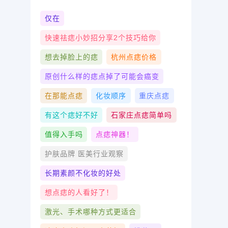
仅在
快速祛痣小妙招分享2个技巧给你
​想去掉脸上的痣
杭州点痣价格
原创什么样的痣点掉了可能会癌变
在那能点痣
化妆顺序
重庆点痣
有这个痣好不好
石家庄点痣简单吗
值得入手吗
点痣神器！
护肤品牌 医美行业观察
长期素颜不化妆的好处
想点痣的人看好了！
激光、手术哪种方式更适合