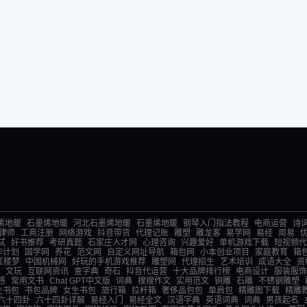
烯地暖
石墨烯地暖
河北石墨烯地暖
石墨烯地暖
钢琴入门指法教程
电商运营
诗
律师
工商注册
网络游戏
抖音带货
代理记账
雕塑
雕龙客
易学网
易经
周易
试
好书推荐
考研真题
石家庄人才网
心理咨询
兴趣爱好
单机游戏下载
短视频代
作计划
国学网
养花
范文网
自定义网址导航
箱包网
小本创业项目
家庭教育
箱
红楼梦
中国机械网
好玩的手机游戏推荐
雕塑网
代理招生
艺术培训
成语大全
资
文玩
互联网资讯
查字典
奇石
抖音代运营
十大品牌排行榜
电商设计
服装服饰
感
常用文书
Chat GPT中文版
词典
搜搜作文
实用范文
铜雕
石雕
不锈钢雕塑
生书包
书包品牌
女生书包
旅行箱
拉杆箱
奢侈品包包
单肩包
精雕图下载
精雕
六十四卦
六十四卦详解
易经入门
易经全文
汉语字典
英语词典
词典
男孩起名