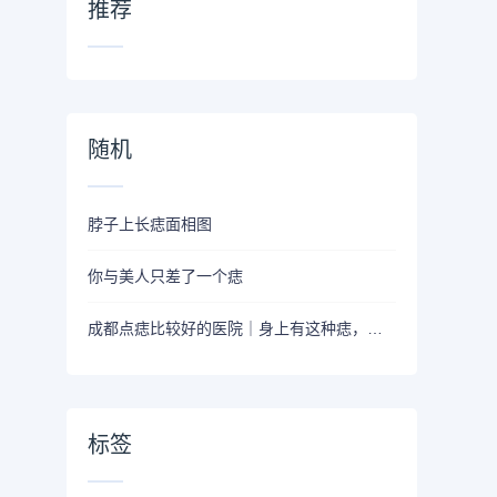
推荐
随机
脖子上长痣面相图
你与美人只差了一个痣
成都点痣比较好的医院｜身上有这种痣，医生建议赶快弄掉
标签