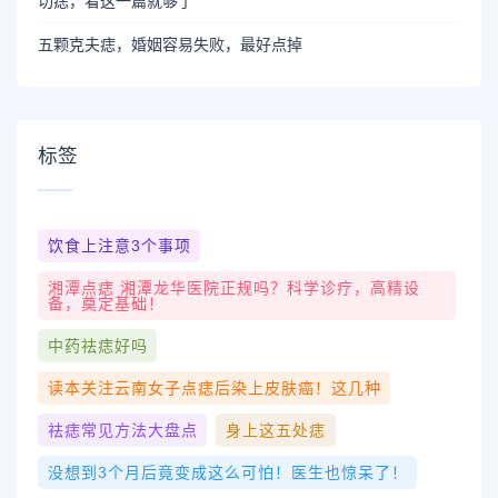
切痣，看这一篇就够了
五颗克夫痣，婚姻容易失败，最好点掉
标签
饮食上注意3个事项
湘潭点痣 湘潭龙华医院正规吗？科学诊疗，高精设
备，奠定基础！
中药祛痣好吗
读本关注云南女子点痣后染上皮肤癌！这几种
祛痣常见方法大盘点
身上这五处痣
没想到3个月后竟变成这么可怕！医生也惊呆了！