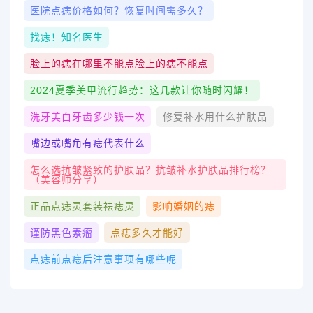
医院点痣价格如何？恢复时间需多久？
找痣！知名医生
脸上的痣在哪里不能点脸上的痣不能点
2024夏季美甲流行趋势：这几款让你随时闪耀！
洗牙美白牙齿多少钱一次
修复补水用什么护肤品
嘴边或嘴角有痣代表什么
怎么选抗皱紧致的护肤品？抗皱补水护肤品排行榜？
（美容师分享）
正品点痣灵套装祛痣灵
影响婚姻的痣
谨防黑色素瘤
点痣多久才能好
点痣前点痣后注意事项有哪些呢