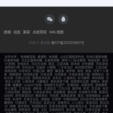
痣相
动态
美容
点痣项目
XML地图
2026 © 慧点痣
冀ICP备2022029087号
合作伙伴：
电地暖安装
暖通网
电地暖
山东石墨烯发热线
吉林石墨烯地暖
石墨烯地暖
河北石墨烯地暖
石墨烯地暖
钢琴入门指法教程
电商运营
诗词
PS修图
宝宝起名
河北生活网
鲜花
汉语词典
苗木网
女性健康
手机游戏
推荐排行榜
舟舟培训
包装网
IT教程
二手车估价
民间借贷律师
工商注册
网络游戏
抖音带货
代理记账
雕塑
雕龙客
易学网
易经
周易
优秀个人博
客
网络营销
短视频运营
抖音运营
在线题库
手游安卓版下载
网络知识
商
标交易
石家庄点痣
免费发布信息
玄机派
心理测试
好书推荐
考研真题
石
家庄人才网
心理咨询
兴趣爱好
单机游戏下载
短视频代运营
搜救犬
旅游
攻略
精雕图
chatGPT官网
非物质文化遗产
名酒回收
法律咨询
游戏推荐
男士发型
工作总结
语料库
汉语知识
工作计划
国学网
养花
范文网
自定
义网址导航
箱包网
小本创业项目
家庭教育
箱包网
在线新华字典
英语培
训机构
商务英语培训
雅思培训
书包网
采购批发网
鲁迅
短视频剧本
ps素
材库
标准件
石家庄论坛
道德经
红楼梦
中国机械网
好玩的手机游戏推荐
雕塑网
代理招生
艺术培训
成语大全
资格考试
少儿培训
英语培训
职业培
训
网赚
苗木供应
短视频培训
安卓手机游戏
单机游戏大全
手机游戏下载
创业赚钱
绿色软件
成语
文玩
互联网资讯
查字典
奇石
抖音代运营
十大