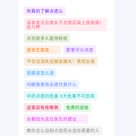
你真的了解点痣么
读本关注云南女子点痣后染上皮肤癌！
这几种
点完痣多久能用粉底
竟发生癌变……
那里可以点痣
不仅没消失还越变越大！贵阳女孩
到底该怎么选
内眼角里有长痣代表什么
中药点痣的危害 6大危害不可忽视
这家店有些眼熟
免费的皮肤
全都因为这位医生的建议……
教你怎么自制点痣药水送给需要的人