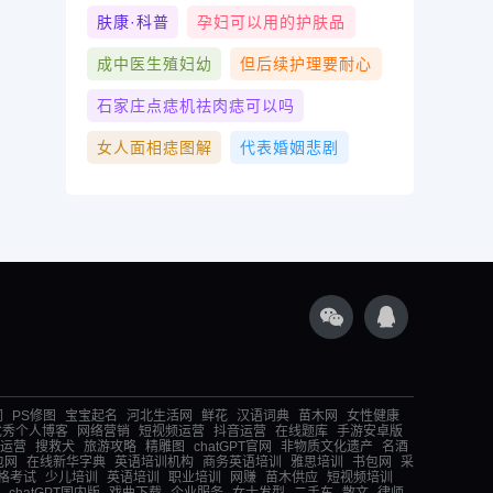
肤康·科普
孕妇可以用的护肤品
成中医生殖妇幼
但后续护理要耐心
石家庄点痣机祛肉痣可以吗
女人面相痣图解
代表婚姻悲剧
词
PS修图
宝宝起名
河北生活网
鲜花
汉语词典
苗木网
女性健康
优秀个人博客
网络营销
短视频运营
抖音运营
在线题库
手游安卓版
运营
搜救犬
旅游攻略
精雕图
chatGPT官网
非物质文化遗产
名酒
包网
在线新华字典
英语培训机构
商务英语培训
雅思培训
书包网
采
格考试
少儿培训
英语培训
职业培训
网赚
苗木供应
短视频培训
chatGPT国内版
戏曲下载
企业服务
女士发型
二手车
散文
律师