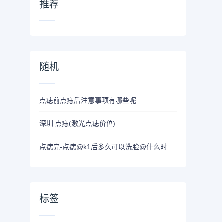
推荐
随机
点痣前点痣后注意事项有哪些呢
深圳 点痣(激光点痣价位)
点痣完-点痣@k1后多久可以洗脸@什么时候可以化妆
标签