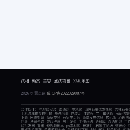
痣相
动态
美容
点痣项目
XML地图
2026 © 慧点痣
冀ICP备2022029087号
合作伙伴：
电地暖安装
暖通网
电地暖
山东石墨烯发热线
吉林石墨
手机游戏推荐排行榜
舟舟培训
包装网
IT教程
二手车估价
民间借贷
下载
网络知识
商标交易
石家庄点痣
免费发布信息
玄机派
心理测
回收
法律咨询
游戏推荐
男士发型
工作总结
语料库
汉语知识
工
购批发网
鲁迅
短视频剧本
ps素材库
标准件
石家庄论坛
道德经
安卓手机游戏
单机游戏大全
手机游戏下载
创业赚钱
绿色软件
成语