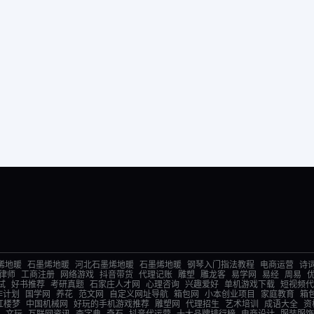
烯地暖
石墨烯地暖
河北石墨烯地暖
石墨烯地暖
钢琴入门指法教程
电商运营
诗
律师
工商注册
网络游戏
抖音带货
代理记账
雕塑
雕龙客
易学网
易经
周易
试
好书推荐
考研真题
石家庄人才网
心理咨询
兴趣爱好
单机游戏下载
短视频代
作计划
国学网
养花
范文网
自定义网址导航
箱包网
小本创业项目
家庭教育
箱
红楼梦
中国机械网
好玩的手机游戏推荐
雕塑网
代理招生
艺术培训
成语大全
资
文玩
互联网资讯
查字典
奇石
抖音代运营
十大品牌排行榜
电商设计
服装服饰