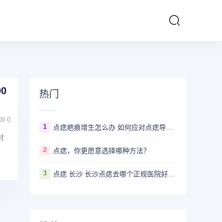
0
热门
0
1
点痣疤痕增生怎么办 如何应对点痣导致的疤痕增生
对
2
点痣，你更愿意选择哪种方法？
3
点痣 长沙 长沙点痣去哪个正规医院好？推荐5家口碑超棒且价格实惠的好医院