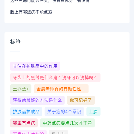
这些黑痣可能会癌变，快看看你身上有没有
脸上有哪些痣不能点落
标签
甘油在护肤品中的作用
牙齿上的黑线是什么鬼？洗牙可以洗掉吗？
土办法+
金晨老师真的有颜任性...
获得痣最好的方法是什么
你可记好了
护肤品护肤品
关于痣的4个常识
上脸
哪里有点痣
中药点痣要点几次才干净