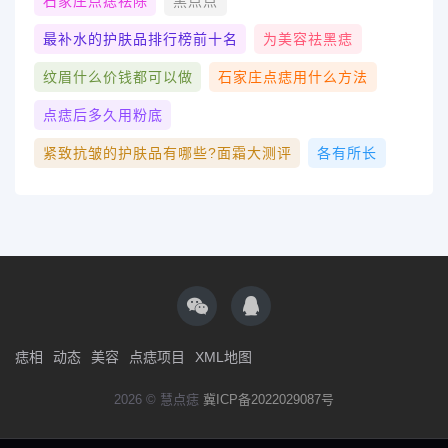
石家庄点痣祛除
黑点点
最补水的护肤品排行榜前十名
为美容祛黑痣
纹眉什么价钱都可以做
石家庄点痣用什么方法
点痣后多久用粉底
紧致抗皱的护肤品有哪些?面霜大测评
各有所长
痣相
动态
美容
点痣项目
XML地图
2026 © 慧点痣
冀ICP备2022029087号