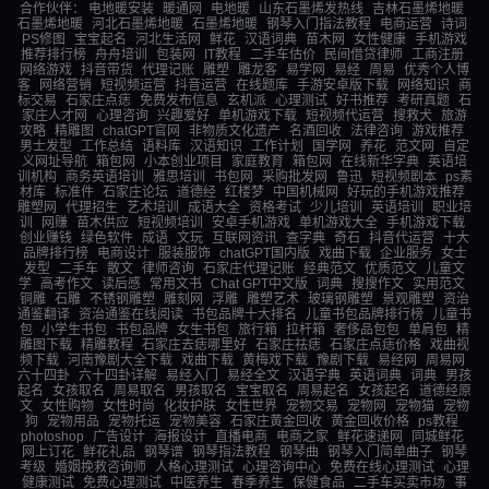
合作伙伴：
电地暖安装
暖通网
电地暖
山东石墨烯发热线
吉林石墨烯地暖
石墨烯地暖
河北石墨烯地暖
石墨烯地暖
钢琴入门指法教程
电商运营
诗词
PS修图
宝宝起名
河北生活网
鲜花
汉语词典
苗木网
女性健康
手机游戏
推荐排行榜
舟舟培训
包装网
IT教程
二手车估价
民间借贷律师
工商注册
网络游戏
抖音带货
代理记账
雕塑
雕龙客
易学网
易经
周易
优秀个人博
客
网络营销
短视频运营
抖音运营
在线题库
手游安卓版下载
网络知识
商
标交易
石家庄点痣
免费发布信息
玄机派
心理测试
好书推荐
考研真题
石
家庄人才网
心理咨询
兴趣爱好
单机游戏下载
短视频代运营
搜救犬
旅游
攻略
精雕图
chatGPT官网
非物质文化遗产
名酒回收
法律咨询
游戏推荐
男士发型
工作总结
语料库
汉语知识
工作计划
国学网
养花
范文网
自定
义网址导航
箱包网
小本创业项目
家庭教育
箱包网
在线新华字典
英语培
训机构
商务英语培训
雅思培训
书包网
采购批发网
鲁迅
短视频剧本
ps素
材库
标准件
石家庄论坛
道德经
红楼梦
中国机械网
好玩的手机游戏推荐
雕塑网
代理招生
艺术培训
成语大全
资格考试
少儿培训
英语培训
职业培
训
网赚
苗木供应
短视频培训
安卓手机游戏
单机游戏大全
手机游戏下载
创业赚钱
绿色软件
成语
文玩
互联网资讯
查字典
奇石
抖音代运营
十大
品牌排行榜
电商设计
服装服饰
chatGPT国内版
戏曲下载
企业服务
女士
发型
二手车
散文
律师咨询
石家庄代理记账
经典范文
优质范文
儿童文
学
高考作文
读后感
常用文书
Chat GPT中文版
词典
搜搜作文
实用范文
铜雕
石雕
不锈钢雕塑
雕刻网
浮雕
雕塑艺术
玻璃钢雕塑
景观雕塑
资治
通鉴翻译
资治通鉴在线阅读
书包品牌十大排名
儿童书包品牌排行榜
儿童书
包
小学生书包
书包品牌
女生书包
旅行箱
拉杆箱
奢侈品包包
单肩包
精
雕图下载
精雕教程
石家庄去痣哪里好
石家庄祛痣
石家庄点痣价格
戏曲视
频下载
河南豫剧大全下载
戏曲下载
黄梅戏下载
豫剧下载
易经网
周易网
六十四卦
六十四卦详解
易经入门
易经全文
汉语字典
英语词典
词典
男孩
起名
女孩取名
周易取名
男孩取名
宝宝取名
周易起名
女孩起名
道德经原
文
女性购物
女性时尚
化妆护肤
女性世界
宠物交易
宠物网
宠物猫
宠物
狗
宠物用品
宠物托运
宠物美容
石家庄黄金回收
黄金回收价格
ps教程
photoshop
广告设计
海报设计
直播电商
电商之家
鲜花速递网
同城鲜花
网上订花
鲜花礼品
钢琴谱
钢琴指法教程
钢琴曲
钢琴入门简单曲子
钢琴
考级
婚姻挽救咨询师
人格心理测试
心理咨询中心
免费在线心理测试
心理
健康测试
免费心理测试
中医养生
春季养生
保健食品
二手车买卖市场
事