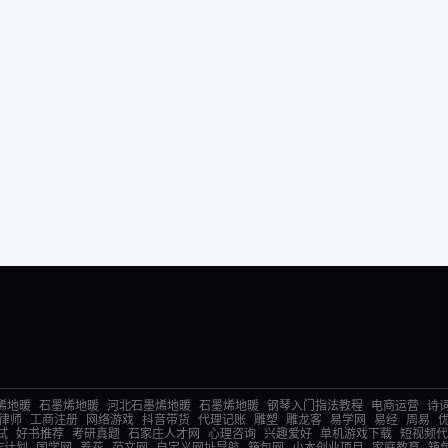
烯地暖
石墨烯地暖
河北石墨烯地暖
石墨烯地暖
钢琴入门指法教程
电商运营
诗
律师
工商注册
网络游戏
抖音带货
代理记账
雕塑
雕龙客
易学网
易经
周易
试
好书推荐
考研真题
石家庄人才网
心理咨询
兴趣爱好
单机游戏下载
短视频代
作计划
国学网
养花
范文网
自定义网址导航
箱包网
小本创业项目
家庭教育
箱