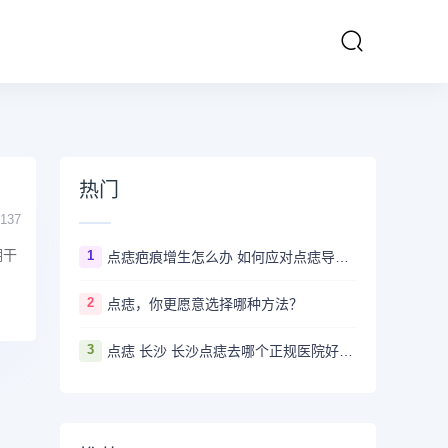
热门
137
绷干
1
点痣疤痕增生怎么办 如何应对点痣导致的疤痕增生
2
点痣，你更愿意选择哪种方法？
3
点痣 长沙 长沙点痣去哪个正规医院好？推荐5家口碑超棒且价格实惠的好医院