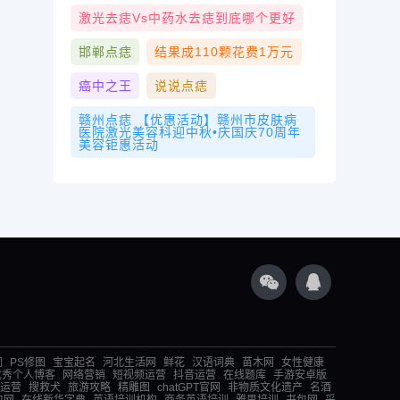
激光去痣vs中药水去痣到底哪个更好
邯郸点痣
结果成110颗花费1万元
癌中之王
说说点痣
赣州点痣 【优惠活动】赣州市皮肤病
医院激光美容科迎中秋•庆国庆70周年
美容钜惠活动
词
PS修图
宝宝起名
河北生活网
鲜花
汉语词典
苗木网
女性健康
优秀个人博客
网络营销
短视频运营
抖音运营
在线题库
手游安卓版
运营
搜救犬
旅游攻略
精雕图
chatGPT官网
非物质文化遗产
名酒
包网
在线新华字典
英语培训机构
商务英语培训
雅思培训
书包网
采