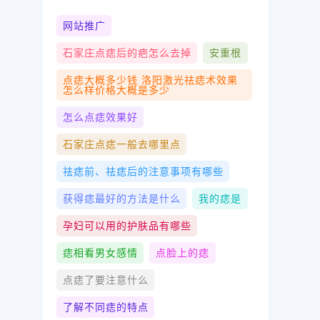
网站推广
石家庄点痣后的疤怎么去掉
安重根
点痣大概多少钱 洛阳激光祛痣术效果
怎么样价格大概是多少
怎么点痣效果好
石家庄点痣一般去哪里点
祛痣前、祛痣后的注意事项有哪些
获得痣最好的方法是什么
我的痣是
孕妇可以用的护肤品有哪些
痣相看男女感情
点脸上的痣
点痣了要注意什么
了解不同痣的特点