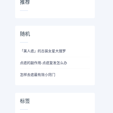
推荐
随机
「美人痣」的古装女星大搜罗
点痣的副作用-点痣复发怎么办
怎样去痣最有效小窍门
标签