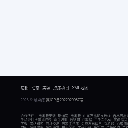
痣相
动态
美容
点痣项目
XML地图
2026 © 慧点痣
冀ICP备2022029087号
合作伙伴：
电地暖安装
暖通网
电地暖
山东石墨烯发热线
吉林石墨
手机游戏推荐排行榜
舟舟培训
包装网
IT教程
二手车估价
民间借贷
下载
网络知识
商标交易
石家庄点痣
免费发布信息
玄机派
心理测
回收
法律咨询
游戏推荐
男士发型
工作总结
语料库
汉语知识
工