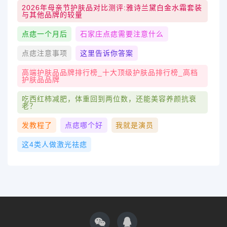
2026年母亲节护肤品对比测评:雅诗兰黛白金水霜套装
与其他品牌的较量
点痣一个月后
石家庄点痣需要注意什么
点痣注意事项
这里告诉你答案
高端护肤品品牌排行榜_十大顶级护肤品排行榜_高档
护肤品品牌
吃西红柿减肥，体重回到两位数，还能美容养颜抗衰
老？
发教程了
点痣哪个好
我就是演员
这4类人做激光祛痣