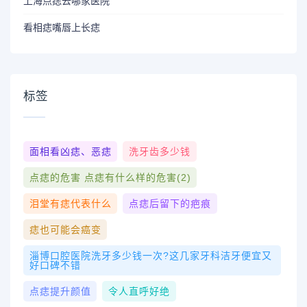
上海点痣去哪家医院
看相痣嘴唇上长痣
标签
面相看凶痣、恶痣
洗牙齿多少钱
点痣的危害 点痣有什么样的危害(2)
泪堂有痣代表什么
点痣后留下的疤痕
痣也可能会癌变
淄博口腔医院洗牙多少钱一次?这几家牙科洁牙便宜又
好口碑不错
点痣提升颜值
令人直呼好绝