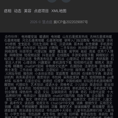
痣相
动态
美容
点痣项目
XML地图
2026 © 慧点痣
冀ICP备2022029087号
合作伙伴：
电地暖安装
暖通网
电地暖
山东石墨烯发热线
吉林石墨烯地暖
石墨烯地暖
河北石墨烯地暖
石墨烯地暖
钢琴入门指法教程
电商运营
诗词
PS修图
宝宝起名
河北生活网
鲜花
汉语词典
苗木网
女性健康
手机游戏
推荐排行榜
舟舟培训
包装网
IT教程
二手车估价
民间借贷律师
工商注册
网络游戏
抖音带货
代理记账
雕塑
雕龙客
易学网
易经
周易
优秀个人博
客
网络营销
短视频运营
抖音运营
在线题库
手游安卓版下载
网络知识
商
标交易
石家庄点痣
免费发布信息
玄机派
心理测试
好书推荐
考研真题
石
家庄人才网
心理咨询
兴趣爱好
单机游戏下载
短视频代运营
搜救犬
旅游
攻略
精雕图
chatGPT官网
非物质文化遗产
名酒回收
法律咨询
游戏推荐
男士发型
工作总结
语料库
汉语知识
工作计划
国学网
养花
范文网
自定
义网址导航
箱包网
小本创业项目
家庭教育
箱包网
在线新华字典
英语培
训机构
商务英语培训
雅思培训
书包网
采购批发网
鲁迅
短视频剧本
ps素
材库
标准件
石家庄论坛
道德经
红楼梦
中国机械网
好玩的手机游戏推荐
雕塑网
代理招生
艺术培训
成语大全
资格考试
少儿培训
英语培训
职业培
训
网赚
苗木供应
短视频培训
安卓手机游戏
单机游戏大全
手机游戏下载
创业赚钱
绿色软件
成语
文玩
互联网资讯
查字典
奇石
抖音代运营
十大
品牌排行榜
电商设计
服装服饰
chatGPT国内版
戏曲下载
企业服务
女士
发型
二手车
散文
律师咨询
石家庄代理记账
经典范文
优质范文
儿童文
学
高考作文
读后感
常用文书
Chat GPT中文版
词典
搜搜作文
实用范文
铜雕
石雕
不锈钢雕塑
雕刻网
浮雕
雕塑艺术
玻璃钢雕塑
景观雕塑
资治
通鉴翻译
资治通鉴在线阅读
书包品牌十大排名
儿童书包品牌排行榜
儿童书
包
小学生书包
书包品牌
女生书包
旅行箱
拉杆箱
奢侈品包包
单肩包
精
雕图下载
精雕教程
石家庄去痣哪里好
石家庄祛痣
石家庄点痣价格
戏曲视