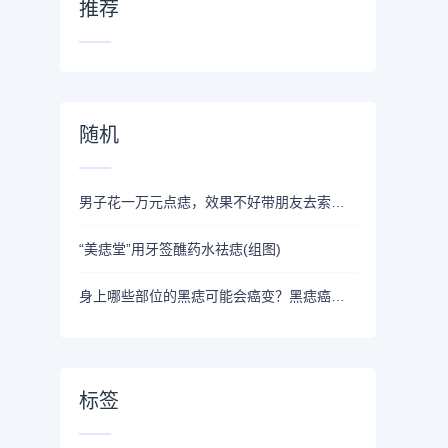
推荐
随机
男子花一万元点痣，效果不好带朋友去索赔，店家：他带了泼妇过来
“美痣堂”用牙签醮药水祛痣(组图)
身上哪些部位的黑痣可能会癌变？黑痣癌变前有哪些信号？一文读懂
标签