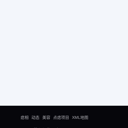
痣相
动态
美容
点痣项目
XML地图