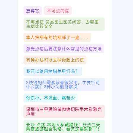
放弃它
不可点的痣
在哪点痣 吴焱医生医美问答：去哪里
点痣比较安全
本人把所有的坑都踩了一遍……
激光点痣后要注意什么常见的点痣方法
有种办法可以去掉你脸上的痣
我可以使用树脂美甲灯吗？
2块钱的红霉素软膏很常用，主要针对
什么病？3种小问题能解决
创伤小、不流血、痛苦少
深圳市三甲医院做肉痣切除手术及激光
点痣
长沙 点痣 本地人私藏路线！长沙三天
两夜旅游超全攻略，看完这篇就够了！