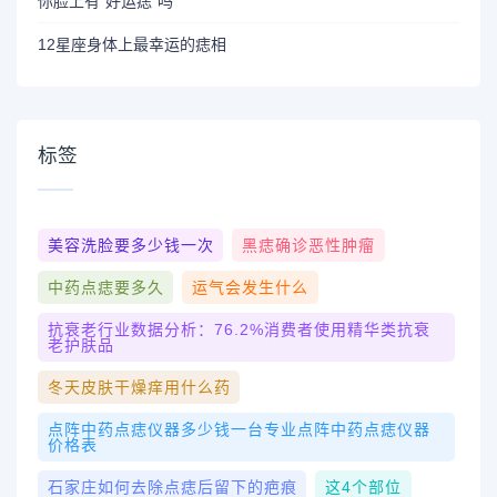
你脸上有“好运痣”吗
12星座身体上最幸运的痣相
标签
美容洗脸要多少钱一次
黑痣确诊恶性肿瘤
中药点痣要多久
运气会发生什么
抗衰老行业数据分析：76.2%消费者使用精华类抗衰
老护肤品
冬天皮肤干燥痒用什么药
点阵中药点痣仪器多少钱一台专业点阵中药点痣仪器
价格表
石家庄如何去除点痣后留下的疤痕
这4个部位