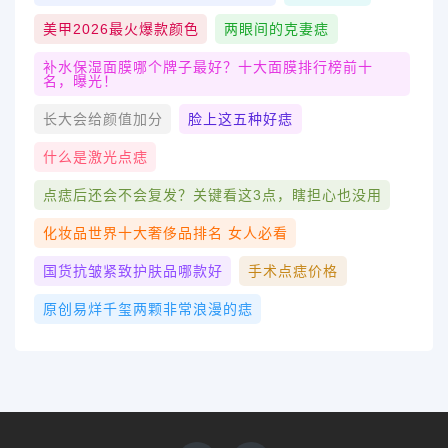
美甲2026最火爆款颜色
两眼间的克妻痣
补水保湿面膜哪个牌子最好？十大面膜排行榜前十
名，曝光！
长大会给颜值加分
脸上这五种好痣
什么是激光点痣
点痣后还会不会复发？关键看这3点，瞎担心也没用
化妆品世界十大奢侈品排名 女人必看
国货抗皱紧致护肤品哪款好
手术点痣价格
原创易烊千玺两颗非常浪漫的痣