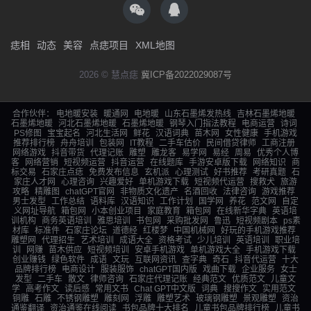
痣相
动态
美容
点痣项目
XML地图
2026 © 慧点痣
冀ICP备2022029087号
合作伙伴：
电地暖安装
暖通网
电地暖
山东石墨烯发热线
吉林石墨烯地暖
石墨烯地暖
河北石墨烯地暖
石墨烯地暖
钢琴入门指法教程
电商运营
诗词
PS修图
宝宝起名
河北生活网
鲜花
汉语词典
苗木网
女性健康
手机游戏
推荐排行榜
舟舟培训
包装网
IT教程
二手车估价
民间借贷律师
工商注册
网络游戏
抖音带货
代理记账
雕塑
雕龙客
易学网
易经
周易
优秀个人博
客
网络营销
短视频运营
抖音运营
在线题库
手游安卓版下载
网络知识
商
标交易
石家庄点痣
免费发布信息
玄机派
心理测试
好书推荐
考研真题
石
家庄人才网
心理咨询
兴趣爱好
单机游戏下载
短视频代运营
搜救犬
旅游
攻略
精雕图
chatGPT官网
非物质文化遗产
名酒回收
法律咨询
游戏推荐
男士发型
工作总结
语料库
汉语知识
工作计划
国学网
养花
范文网
自定
义网址导航
箱包网
小本创业项目
家庭教育
箱包网
在线新华字典
英语培
训机构
商务英语培训
雅思培训
书包网
采购批发网
鲁迅
短视频剧本
ps素
材库
标准件
石家庄论坛
道德经
红楼梦
中国机械网
好玩的手机游戏推荐
雕塑网
代理招生
艺术培训
成语大全
资格考试
少儿培训
英语培训
职业培
训
网赚
苗木供应
短视频培训
安卓手机游戏
单机游戏大全
手机游戏下载
创业赚钱
绿色软件
成语
文玩
互联网资讯
查字典
奇石
抖音代运营
十大
品牌排行榜
电商设计
服装服饰
chatGPT国内版
戏曲下载
企业服务
女士
发型
二手车
散文
律师咨询
石家庄代理记账
经典范文
优质范文
儿童文
学
高考作文
读后感
常用文书
Chat GPT中文版
词典
搜搜作文
实用范文
铜雕
石雕
不锈钢雕塑
雕刻网
浮雕
雕塑艺术
玻璃钢雕塑
景观雕塑
资治
通鉴翻译
资治通鉴在线阅读
书包品牌十大排名
儿童书包品牌排行榜
儿童书