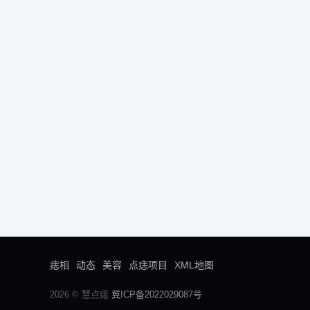
痣相
动态
美容
点痣项目
XML地图
2026 © 慧点痣
冀ICP备2022029087号