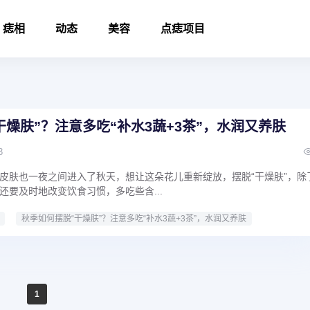
痣相
动态
美容
点痣项目
干燥肤”？注意多吃“补水3蔬+3茶”，水润又养肤
3
皮肤也一夜之间进入了秋天，想让这朵花儿重新绽放，摆脱“干燥肤”，除
还要及时地改变饮食习惯，多吃些含...
秋季如何摆脱“干燥肤”？注意多吃“补水3蔬+3茶”，水润又养肤
1