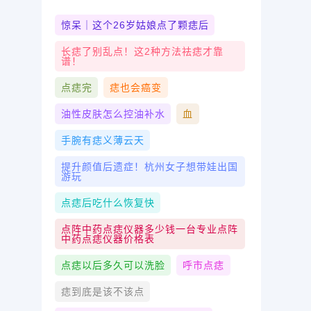
惊呆｜这个26岁姑娘点了颗痣后
长痣了别乱点！这2种方法祛痣才靠
谱！
点痣完
痣也会癌变
油性皮肤怎么控油补水
血
手腕有痣义薄云天
提升颜值后遗症！杭州女子想带娃出国
游玩
点痣后吃什么恢复快
点阵中药点痣仪器多少钱一台专业点阵
中药点痣仪器价格表
点痣以后多久可以洗脸
呼市点痣
痣到底是该不该点