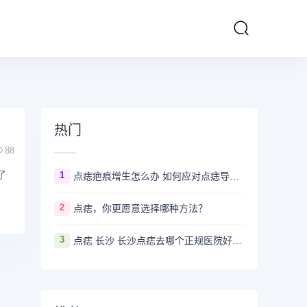
热门
88
了
1
点痣疤痕增生怎么办 如何应对点痣导致的疤痕增生
2
点痣，你更愿意选择哪种方法？
3
点痣 长沙 长沙点痣去哪个正规医院好？推荐5家口碑超棒且价格实惠的好医院