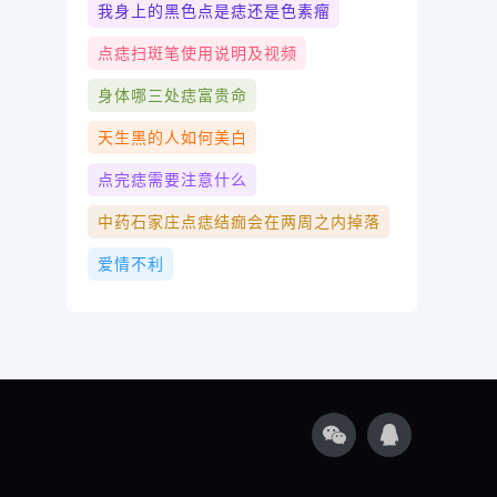
我身上的黑色点是痣还是色素瘤
点痣扫斑笔使用说明及视频
身体哪三处痣富贵命
天生黑的人如何美白
点完痣需要注意什么
中药石家庄点痣结痂会在两周之内掉落
爱情不利