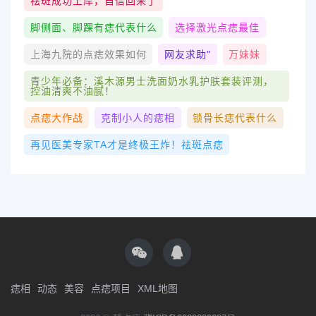
祛斑成功上岸，自信回来了
脚侧面、脚踝有痣代表什么
选择激光点痣最佳
上海九院的点痣效果如何
网友求助"
万妹妹
青少年必备：溪木源男士洗面奶水乳护肤套装评测，
控油清爽不油腻！
点痣大作战
克制小人的痣相
锁骨长痣代表什么
再见医美专家TA才是终极王炸！祛斑点痣
痣相
动态
美容
点痣项目
XML地图