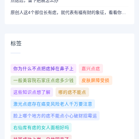
点痣后，留下疤痕怎么办
原创人这4个部位长有痣，就代表有福有财的象征，看看你有没有
标签
你为什么不点把痣掉在鼻子上
嘉兴点痣
一般美容院石家庄点痣多少钱
皮肤屏障受损
这些知识点想了解
哪的痣不能点
激光点痣存在癌变风险老人千万要注意
脸上哪个地方的痣不能点小心破财招霉运
右仙库有痣的女人面相好吗