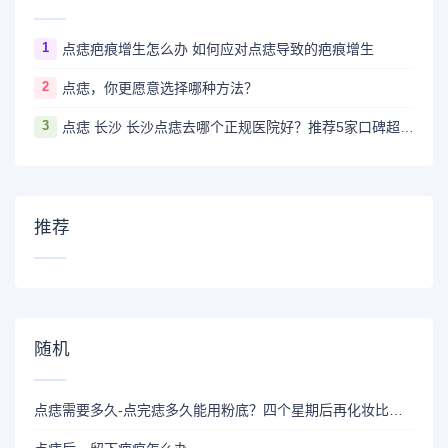
1
点痣疤痕增生怎么办 如何应对点痣导致的疤痕增生
2
点痣，你更愿意选择哪种方法？
3
点痣 长沙 长沙点痣去哪个正规医院好？推荐5家口碑超棒且价格实惠的好医院
推荐
随机
点痣需要多久-点完痣多久能用粉底？四个星期后再化妆比较安全。