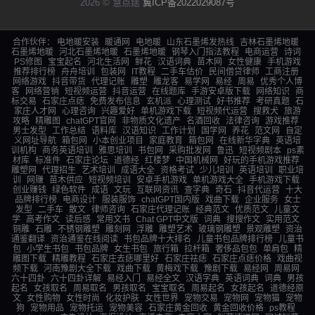
2026 © 慧点痣
冀ICP备2022029087号
合作伙伴：
电地暖安装
暖通网
电地暖
山东石墨烯发热线
吉林石墨烯地暖
石墨烯地暖
河北石墨烯地暖
石墨烯地暖
钢琴入门指法教程
电商运营
诗词
PS修图
宝宝起名
河北生活网
鲜花
汉语词典
苗木网
女性健康
手机游戏
推荐排行榜
舟舟培训
包装网
IT教程
二手车估价
民间借贷律师
工商注册
网络游戏
抖音带货
代理记账
雕塑
雕龙客
易学网
易经
周易
优秀个人博
客
网络营销
短视频运营
抖音运营
在线题库
手游安卓版下载
网络知识
商
标交易
石家庄点痣
免费发布信息
玄机派
心理测试
好书推荐
考研真题
石
家庄人才网
心理咨询
兴趣爱好
单机游戏下载
短视频代运营
搜救犬
旅游
攻略
精雕图
chatGPT官网
非物质文化遗产
名酒回收
法律咨询
游戏推荐
男士发型
工作总结
语料库
汉语知识
工作计划
国学网
养花
范文网
自定
义网址导航
箱包网
小本创业项目
家庭教育
箱包网
在线新华字典
英语培
训机构
商务英语培训
雅思培训
书包网
采购批发网
鲁迅
短视频剧本
ps素
材库
标准件
石家庄论坛
道德经
红楼梦
中国机械网
好玩的手机游戏推荐
雕塑网
代理招生
艺术培训
成语大全
资格考试
少儿培训
英语培训
职业培
训
网赚
苗木供应
短视频培训
安卓手机游戏
单机游戏大全
手机游戏下载
创业赚钱
绿色软件
成语
文玩
互联网资讯
查字典
奇石
抖音代运营
十大
品牌排行榜
电商设计
服装服饰
chatGPT国内版
戏曲下载
企业服务
女士
发型
二手车
散文
律师咨询
石家庄代理记账
经典范文
优质范文
儿童文
学
高考作文
读后感
常用文书
Chat GPT中文版
词典
搜搜作文
实用范文
铜雕
石雕
不锈钢雕塑
雕刻网
浮雕
雕塑艺术
玻璃钢雕塑
景观雕塑
资治
通鉴翻译
资治通鉴在线阅读
书包品牌十大排名
儿童书包品牌排行榜
儿童书
包
小学生书包
书包品牌
女生书包
旅行箱
拉杆箱
奢侈品包包
单肩包
精
雕图下载
精雕教程
石家庄去痣哪里好
石家庄祛痣
石家庄点痣价格
戏曲视
频下载
河南豫剧大全下载
戏曲下载
黄梅戏下载
豫剧下载
易经网
周易网
六十四卦
六十四卦详解
易经入门
易经全文
汉语字典
英语词典
词典
男孩
起名
女孩取名
周易取名
男孩取名
宝宝取名
周易起名
女孩起名
道德经原
文
女性购物
女性时尚
化妆护肤
女性世界
宠物交易
宠物网
宠物猫
宠物
狗
宠物用品
宠物托运
宠物美容
石家庄黄金回收
黄金回收价格
ps教程