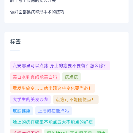
脸上哪里长痣的女人旺夫
做好面部黑痣整形手术的技巧
标签
六安哪里可以点痣 身上的痣要不要留？怎么除？
美白水乳真的能美白吗
痣点痣
竟发生癌变……痣出现这些变化要当心！
大学生的美发沙龙
点痣可不能随便点！
皮肤健康
上唇的痣能点吗
脸上的痣在哪里不能点五大不能点的好痣