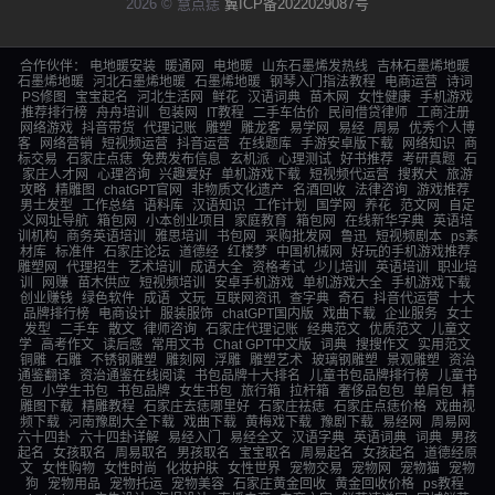
2026 © 慧点痣
冀ICP备2022029087号
合作伙伴：
电地暖安装
暖通网
电地暖
山东石墨烯发热线
吉林石墨烯地暖
石墨烯地暖
河北石墨烯地暖
石墨烯地暖
钢琴入门指法教程
电商运营
诗词
PS修图
宝宝起名
河北生活网
鲜花
汉语词典
苗木网
女性健康
手机游戏
推荐排行榜
舟舟培训
包装网
IT教程
二手车估价
民间借贷律师
工商注册
网络游戏
抖音带货
代理记账
雕塑
雕龙客
易学网
易经
周易
优秀个人博
客
网络营销
短视频运营
抖音运营
在线题库
手游安卓版下载
网络知识
商
标交易
石家庄点痣
免费发布信息
玄机派
心理测试
好书推荐
考研真题
石
家庄人才网
心理咨询
兴趣爱好
单机游戏下载
短视频代运营
搜救犬
旅游
攻略
精雕图
chatGPT官网
非物质文化遗产
名酒回收
法律咨询
游戏推荐
男士发型
工作总结
语料库
汉语知识
工作计划
国学网
养花
范文网
自定
义网址导航
箱包网
小本创业项目
家庭教育
箱包网
在线新华字典
英语培
训机构
商务英语培训
雅思培训
书包网
采购批发网
鲁迅
短视频剧本
ps素
材库
标准件
石家庄论坛
道德经
红楼梦
中国机械网
好玩的手机游戏推荐
雕塑网
代理招生
艺术培训
成语大全
资格考试
少儿培训
英语培训
职业培
训
网赚
苗木供应
短视频培训
安卓手机游戏
单机游戏大全
手机游戏下载
创业赚钱
绿色软件
成语
文玩
互联网资讯
查字典
奇石
抖音代运营
十大
品牌排行榜
电商设计
服装服饰
chatGPT国内版
戏曲下载
企业服务
女士
发型
二手车
散文
律师咨询
石家庄代理记账
经典范文
优质范文
儿童文
学
高考作文
读后感
常用文书
Chat GPT中文版
词典
搜搜作文
实用范文
铜雕
石雕
不锈钢雕塑
雕刻网
浮雕
雕塑艺术
玻璃钢雕塑
景观雕塑
资治
通鉴翻译
资治通鉴在线阅读
书包品牌十大排名
儿童书包品牌排行榜
儿童书
包
小学生书包
书包品牌
女生书包
旅行箱
拉杆箱
奢侈品包包
单肩包
精
雕图下载
精雕教程
石家庄去痣哪里好
石家庄祛痣
石家庄点痣价格
戏曲视
频下载
河南豫剧大全下载
戏曲下载
黄梅戏下载
豫剧下载
易经网
周易网
六十四卦
六十四卦详解
易经入门
易经全文
汉语字典
英语词典
词典
男孩
起名
女孩取名
周易取名
男孩取名
宝宝取名
周易起名
女孩起名
道德经原
文
女性购物
女性时尚
化妆护肤
女性世界
宠物交易
宠物网
宠物猫
宠物
狗
宠物用品
宠物托运
宠物美容
石家庄黄金回收
黄金回收价格
ps教程