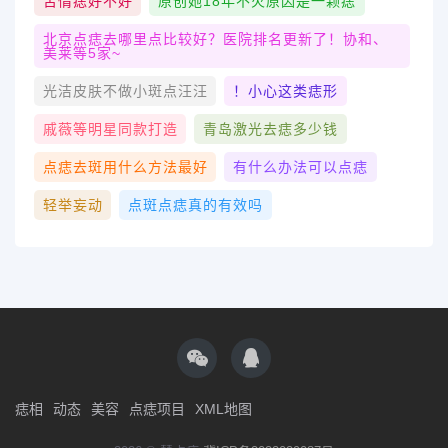
苦情痣好不好
原创她18年不火原因是一颗痣
北京点痣去哪里点比较好？医院排名更新了！协和、
美莱等5家~
光洁皮肤不做小斑点汪汪
！小心这类痣形
戚薇等明星同款打造
青岛激光去痣多少钱
点痣去斑用什么方法最好
有什么办法可以点痣
轻举妄动
点斑点痣真的有效吗
痣相
动态
美容
点痣项目
XML地图