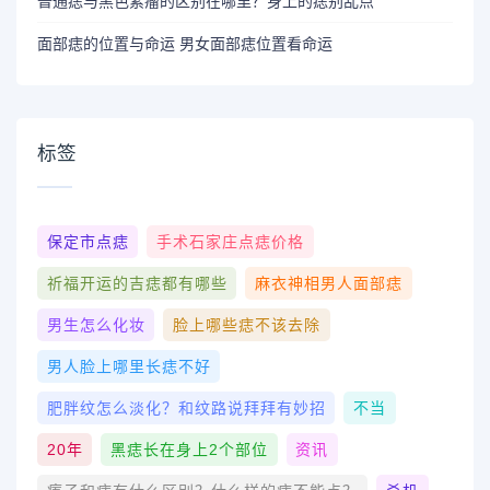
普通痣与黑色素瘤的区别在哪里？身上的痣别乱点
面部痣的位置与命运 男女面部痣位置看命运
标签
保定市点痣
手术石家庄点痣价格
祈福开运的吉痣都有哪些
麻衣神相男人面部痣
男生怎么化妆
脸上哪些痣不该去除
男人脸上哪里长痣不好
肥胖纹怎么淡化？和纹路说拜拜有妙招
不当
20年
黑痣长在身上2个部位
资讯