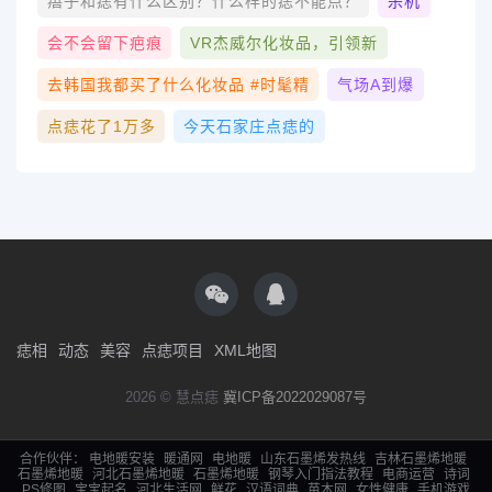
痦子和痣有什么区别？什么样的痣不能点？
杀机
会不会留下疤痕
VR杰威尔化妆品，引领新
去韩国我都买了什么化妆品 #时髦精
气场A到爆
点痣花了1万多
今天石家庄点痣的
痣相
动态
美容
点痣项目
XML地图
2026 © 慧点痣
冀ICP备2022029087号
合作伙伴：
电地暖安装
暖通网
电地暖
山东石墨烯发热线
吉林石墨烯地暖
石墨烯地暖
河北石墨烯地暖
石墨烯地暖
钢琴入门指法教程
电商运营
诗词
PS修图
宝宝起名
河北生活网
鲜花
汉语词典
苗木网
女性健康
手机游戏