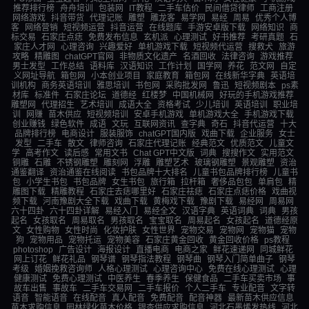
推荐排行榜
舟舟培训
包装网
IT教程
二手车估价
民间借贷律师
工商注册
网络游戏
抖音带货
代理记账
雕塑
雕龙客
易学网
易经
周易
优秀个人博
客
网络营销
短视频运营
抖音运营
在线题库
手游安卓版下载
网络知识
商
标交易
石家庄点痣
免费发布信息
玄机派
心理测试
好书推荐
考研真题
石
家庄人才网
心理咨询
兴趣爱好
单机游戏下载
短视频代运营
搜救犬
旅游
攻略
精雕图
chatGPT官网
非物质文化遗产
名酒回收
法律咨询
游戏推荐
男士发型
工作总结
语料库
汉语知识
工作计划
国学网
养花
范文网
自定
义网址导航
箱包网
小本创业项目
家庭教育
箱包网
在线新华字典
英语培
训机构
商务英语培训
雅思培训
书包网
采购批发网
鲁迅
短视频剧本
ps素
材库
标准件
石家庄论坛
道德经
红楼梦
中国机械网
好玩的手机游戏推荐
雕塑网
代理招生
艺术培训
成语大全
资格考试
少儿培训
英语培训
职业培
训
网赚
苗木供应
短视频培训
安卓手机游戏
单机游戏大全
手机游戏下载
创业赚钱
绿色软件
成语
文玩
互联网资讯
查字典
奇石
抖音代运营
十大
品牌排行榜
电商设计
服装服饰
chatGPT国内版
戏曲下载
企业服务
女士
发型
二手车
散文
律师咨询
石家庄代理记账
经典范文
优质范文
儿童文
学
高考作文
读后感
常用文书
Chat GPT中文版
词典
搜搜作文
实用范文
铜雕
石雕
不锈钢雕塑
雕刻网
浮雕
雕塑艺术
玻璃钢雕塑
景观雕塑
资治
通鉴翻译
资治通鉴在线阅读
书包品牌十大排名
儿童书包品牌排行榜
儿童书
包
小学生书包
书包品牌
女生书包
旅行箱
拉杆箱
奢侈品包包
单肩包
精
雕图下载
精雕教程
石家庄去痣哪里好
石家庄祛痣
石家庄点痣价格
戏曲视
频下载
河南豫剧大全下载
戏曲下载
黄梅戏下载
豫剧下载
易经网
周易网
六十四卦
六十四卦详解
易经入门
易经全文
汉语字典
英语词典
词典
男孩
起名
女孩取名
周易取名
男孩取名
宝宝取名
周易起名
女孩起名
道德经原
文
女性购物
女性时尚
化妆护肤
女性世界
宠物交易
宠物网
宠物猫
宠物
狗
宠物用品
宠物托运
宠物美容
石家庄黄金回收
黄金回收价格
ps教程
photoshop
广告设计
海报设计
直播电商
电商之家
鲜花速递网
同城鲜花
网上订花
鲜花礼品
钢琴谱
钢琴指法教程
钢琴曲
钢琴入门简单曲子
钢琴
考级
婚姻挽救咨询师
人格心理测试
心理咨询中心
免费在线心理测试
心理
健康测试
免费心理测试
中医养生
春季养生
保健食品
二手车买卖市场
事
故车出售
事故车
二手车交易网
二手车报价
个人二手车
专业配音
文字转
语音
智能语音
在线配音
真人配音
免费配音
配音神器
最新苗木供应信息
苗木求购信息
园林绿化苗木价格
银杏供应求购信息
河北石墨烯发热线
河北