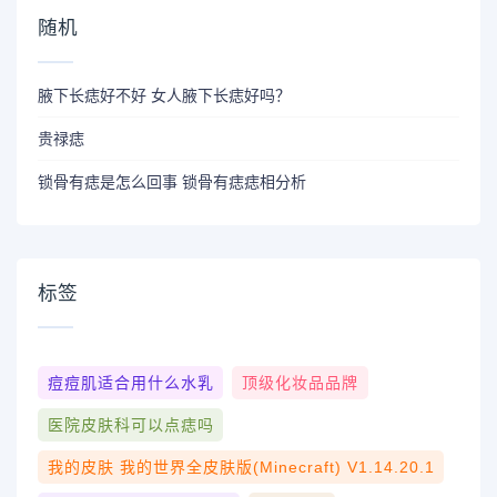
随机
腋下长痣好不好 女人腋下长痣好吗？
贵禄痣
锁骨有痣是怎么回事 锁骨有痣痣相分析
标签
痘痘肌适合用什么水乳
顶级化妆品品牌
医院皮肤科可以点痣吗
我的皮肤 我的世界全皮肤版(Minecraft) V1.14.20.1