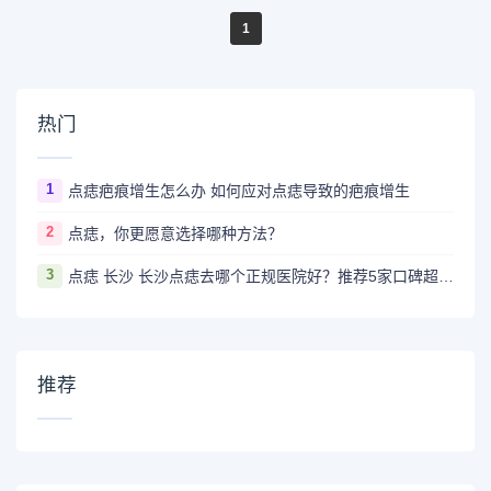
1
热门
1
点痣疤痕增生怎么办 如何应对点痣导致的疤痕增生
2
点痣，你更愿意选择哪种方法？
3
点痣 长沙 长沙点痣去哪个正规医院好？推荐5家口碑超棒且价格实惠的好医院
推荐