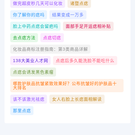
做完超皮秒几天可以化妆
诸暨点痣
你了解你的痣吗
结果变成一万多
脸上中药点痣会留疤吗
面部手足开运痣相补贴
去点痣方法
点痣切痣
化妆品商标注册指南：第3类商品详解
138大美业人才网
点痣后多久能洗脸不能吃什么
点痣会诱发黑色素瘤
哪款护肤品抗皱紧致效果好？公布抗皱好的护肤品十
大排名
该不该激光祛痣
女人右脸上长痣面相解读
那里点痣