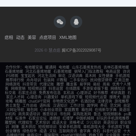
痣相
动态
美容
点痣项目
XML地图
2026 © 慧点痣
冀ICP备2022029087号
合作伙伴：
电地暖安装
暖通网
电地暖
山东石墨烯发热线
吉林石墨烯地暖
石墨烯地暖
河北石墨烯地暖
石墨烯地暖
钢琴入门指法教程
电商运营
诗词
PS修图
宝宝起名
河北生活网
鲜花
汉语词典
苗木网
女性健康
手机游戏
推荐排行榜
舟舟培训
包装网
IT教程
二手车估价
民间借贷律师
工商注册
网络游戏
抖音带货
代理记账
雕塑
雕龙客
易学网
易经
周易
优秀个人博
客
网络营销
短视频运营
抖音运营
在线题库
手游安卓版下载
网络知识
商
标交易
石家庄点痣
免费发布信息
玄机派
心理测试
好书推荐
考研真题
石
家庄人才网
心理咨询
兴趣爱好
单机游戏下载
短视频代运营
搜救犬
旅游
攻略
精雕图
chatGPT官网
非物质文化遗产
名酒回收
法律咨询
游戏推荐
男士发型
工作总结
语料库
汉语知识
工作计划
国学网
养花
范文网
自定
义网址导航
箱包网
小本创业项目
家庭教育
箱包网
在线新华字典
英语培
训机构
商务英语培训
雅思培训
书包网
采购批发网
鲁迅
短视频剧本
ps素
材库
标准件
石家庄论坛
道德经
红楼梦
中国机械网
好玩的手机游戏推荐
雕塑网
代理招生
艺术培训
成语大全
资格考试
少儿培训
英语培训
职业培
训
网赚
苗木供应
短视频培训
安卓手机游戏
单机游戏大全
手机游戏下载
创业赚钱
绿色软件
成语
文玩
互联网资讯
查字典
奇石
抖音代运营
十大
品牌排行榜
电商设计
服装服饰
chatGPT国内版
戏曲下载
企业服务
女士