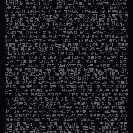
推荐排行榜
舟舟培训
包装网
IT教程
二手车估价
民间借贷律师
工商注册
网络游戏
抖音带货
代理记账
雕塑
雕龙客
易学网
易经
周易
优秀个人博
客
网络营销
短视频运营
抖音运营
在线题库
手游安卓版下载
网络知识
商
标交易
石家庄点痣
免费发布信息
玄机派
心理测试
好书推荐
考研真题
石
家庄人才网
心理咨询
兴趣爱好
单机游戏下载
短视频代运营
搜救犬
旅游
攻略
精雕图
chatGPT官网
非物质文化遗产
名酒回收
法律咨询
游戏推荐
男士发型
工作总结
语料库
汉语知识
工作计划
国学网
养花
范文网
自定
义网址导航
箱包网
小本创业项目
家庭教育
箱包网
在线新华字典
英语培
训机构
商务英语培训
雅思培训
书包网
采购批发网
鲁迅
短视频剧本
ps素
材库
标准件
石家庄论坛
道德经
红楼梦
中国机械网
好玩的手机游戏推荐
雕塑网
代理招生
艺术培训
成语大全
资格考试
少儿培训
英语培训
职业培
训
网赚
苗木供应
短视频培训
安卓手机游戏
单机游戏大全
手机游戏下载
创业赚钱
绿色软件
成语
文玩
互联网资讯
查字典
奇石
抖音代运营
十大
品牌排行榜
电商设计
服装服饰
chatGPT国内版
戏曲下载
企业服务
女士
发型
二手车
散文
律师咨询
石家庄代理记账
经典范文
优质范文
儿童文
学
高考作文
读后感
常用文书
Chat GPT中文版
词典
搜搜作文
实用范文
铜雕
石雕
不锈钢雕塑
雕刻网
浮雕
雕塑艺术
玻璃钢雕塑
景观雕塑
资治
通鉴翻译
资治通鉴在线阅读
书包品牌十大排名
儿童书包品牌排行榜
儿童书
包
小学生书包
书包品牌
女生书包
旅行箱
拉杆箱
奢侈品包包
单肩包
精
雕图下载
精雕教程
石家庄去痣哪里好
石家庄祛痣
石家庄点痣价格
戏曲视
频下载
河南豫剧大全下载
戏曲下载
黄梅戏下载
豫剧下载
易经网
周易网
六十四卦
六十四卦详解
易经入门
易经全文
汉语字典
英语词典
词典
男孩
起名
女孩取名
周易取名
男孩取名
宝宝取名
周易起名
女孩起名
道德经原
文
女性购物
女性时尚
化妆护肤
女性世界
宠物交易
宠物网
宠物猫
宠物
狗
宠物用品
宠物托运
宠物美容
石家庄黄金回收
黄金回收价格
ps教程
photoshop
广告设计
海报设计
直播电商
电商之家
鲜花速递网
同城鲜花
网上订花
鲜花礼品
钢琴谱
钢琴指法教程
钢琴曲
钢琴入门简单曲子
钢琴
考级
婚姻挽救咨询师
人格心理测试
心理咨询中心
免费在线心理测试
心理
健康测试
免费心理测试
中医养生
春季养生
保健食品
二手车买卖市场
事
故车出售
事故车
二手车交易网
二手车报价
个人二手车
专业配音
文字转
语音
智能语音
在线配音
真人配音
免费配音
配音神器
最新苗木供应信息
苗木求购信息
园林绿化苗木价格
银杏供应求购信息
河北石墨烯发热线
河北