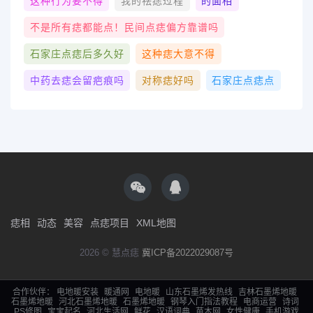
这种行为要不得
我的祛痣过程
的面相
不是所有痣都能点！民间点痣偏方靠谱吗
石家庄点痣后多久好
这种痣大意不得
中药去痣会留疤痕吗
对称痣好吗
石家庄点痣点
痣相
动态
美容
点痣项目
XML地图
2026 © 慧点痣
冀ICP备2022029087号
合作伙伴：
电地暖安装
暖通网
电地暖
山东石墨烯发热线
吉林石墨烯地暖
石墨烯地暖
河北石墨烯地暖
石墨烯地暖
钢琴入门指法教程
电商运营
诗词
PS修图
宝宝起名
河北生活网
鲜花
汉语词典
苗木网
女性健康
手机游戏