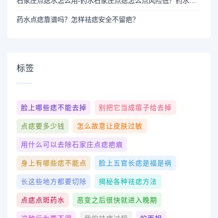
石家庄点痣水怎么用-药水石家庄点痣怎么点风险低？药水石家庄点痣需要注意什么？[图]
药水点痣靠谱吗？怎样祛痣安全不留疤？
标签
脸上哪些痣不能去掉
别把它当成痦子给去掉
点痣要多少钱
怎么故意让皮肤过敏
用什么可以去除石家庄点痣疤痕
身上有哪些痣不能点
脸上五官长痣是福是祸
长这些地方都要切除
揭秘各种祛痣方法
点痣点斑药水
恶变之后很快就进入晚期