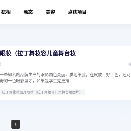
痣相
动态
美容
点痣项目
眼妆（拉丁舞妆容儿童舞台妆
3
一些知名的品牌生产的眼影颜色亮丽，质地细腻，在皮肤上好上色，还可
野的十色眼影盘才，如果是学生党更推...
拉丁舞化妆图片眼妆（拉丁舞妆容儿童舞台妆图片）
1