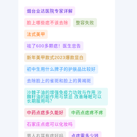
烟台业达医院专家详解
脸上哪些痣不该去除
整容失败
法式美甲
祛了600多颗痣！医生忠告
新年美甲款式2023爆款显白
初中生用什么牌子的护肤品比较好
去除脸上的雀斑和脸上的黄褐斑
沙棘子油的增强免疫力功效与作用 沙
棘籽油的副作用与禁忌 改善睡眠可以
长期服用吗？
中药点痣多久能好
中药点痣疼不疼
石家庄点痣可以化妆吗
男人右耳有痣好吗
点痣需多少钱