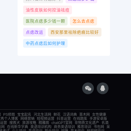
油性皮肤如何控油祛痘
医院点痣多少钱一颗
怎么去点痣
点痣改运
西安那里祛除疤痕比较好
中药点痣后如何护理
词
PS修图
宝宝起名
河北生活网
鲜花
汉语词典
苗木网
女性健康
优秀个人博客
网络营销
短视频运营
抖音运营
在线题库
手游安卓版
运营
搜救犬
旅游攻略
精雕图
chatGPT官网
非物质文化遗产
名酒
包网
在线新华字典
英语培训机构
商务英语培训
雅思培训
书包网
采
格考试
少儿培训
英语培训
职业培训
网赚
苗木供应
短视频培训