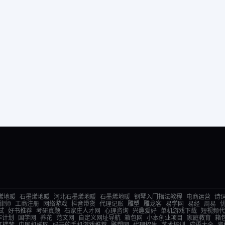
烯地暖
石墨烯地暖
河北石墨烯地暖
石墨烯地暖
钢琴入门指法教程
电商运营
诗
律师
工商注册
网络游戏
抖音带货
代理记账
雕塑
雕龙客
易学网
易经
周易
试
好书推荐
考研真题
石家庄人才网
心理咨询
兴趣爱好
单机游戏下载
短视频代
作计划
国学网
养花
范文网
自定义网址导航
箱包网
小本创业项目
家庭教育
箱
红楼梦
中国机械网
好玩的手机游戏推荐
雕塑网
代理招生
艺术培训
成语大全
资