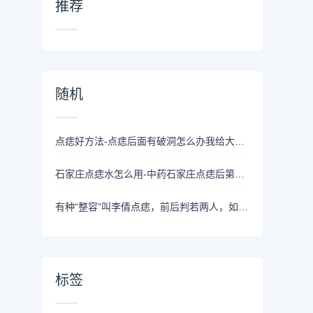
推荐
随机
点痣好方法-点痣后面有破洞怎么办我给大家介绍几个修复的好方法
石家庄点痣水怎么用-中药石家庄点痣后第9天都没有结痂！怎么回事？
有种“整容”叫李倩点痣，前后判若两人，如今35岁美得网友不敢认
标签