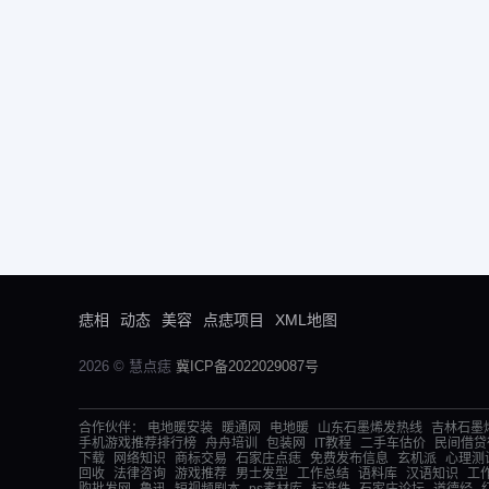
痣相
动态
美容
点痣项目
XML地图
2026 © 慧点痣
冀ICP备2022029087号
合作伙伴：
电地暖安装
暖通网
电地暖
山东石墨烯发热线
吉林石墨
手机游戏推荐排行榜
舟舟培训
包装网
IT教程
二手车估价
民间借贷
下载
网络知识
商标交易
石家庄点痣
免费发布信息
玄机派
心理测
回收
法律咨询
游戏推荐
男士发型
工作总结
语料库
汉语知识
工
购批发网
鲁迅
短视频剧本
ps素材库
标准件
石家庄论坛
道德经