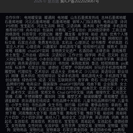
2026 © 慧点痣
冀ICP备2022029087号
合作伙伴：
电地暖安装
暖通网
电地暖
山东石墨烯发热线
吉林石墨烯地暖
石墨烯地暖
河北石墨烯地暖
石墨烯地暖
钢琴入门指法教程
电商运营
诗词
PS修图
宝宝起名
河北生活网
鲜花
汉语词典
苗木网
女性健康
手机游戏
推荐排行榜
舟舟培训
包装网
IT教程
二手车估价
民间借贷律师
工商注册
网络游戏
抖音带货
代理记账
雕塑
雕龙客
易学网
易经
周易
优秀个人博
客
网络营销
短视频运营
抖音运营
在线题库
手游安卓版下载
网络知识
商
标交易
石家庄点痣
免费发布信息
玄机派
心理测试
好书推荐
考研真题
石
家庄人才网
心理咨询
兴趣爱好
单机游戏下载
短视频代运营
搜救犬
旅游
攻略
精雕图
chatGPT官网
非物质文化遗产
名酒回收
法律咨询
游戏推荐
男士发型
工作总结
语料库
汉语知识
工作计划
国学网
养花
范文网
自定
义网址导航
箱包网
小本创业项目
家庭教育
箱包网
在线新华字典
英语培
训机构
商务英语培训
雅思培训
书包网
采购批发网
鲁迅
短视频剧本
ps素
材库
标准件
石家庄论坛
道德经
红楼梦
中国机械网
好玩的手机游戏推荐
雕塑网
代理招生
艺术培训
成语大全
资格考试
少儿培训
英语培训
职业培
训
网赚
苗木供应
短视频培训
安卓手机游戏
单机游戏大全
手机游戏下载
创业赚钱
绿色软件
成语
文玩
互联网资讯
查字典
奇石
抖音代运营
十大
品牌排行榜
电商设计
服装服饰
chatGPT国内版
戏曲下载
企业服务
女士
发型
二手车
散文
律师咨询
石家庄代理记账
经典范文
优质范文
儿童文
学
高考作文
读后感
常用文书
Chat GPT中文版
词典
搜搜作文
实用范文
铜雕
石雕
不锈钢雕塑
雕刻网
浮雕
雕塑艺术
玻璃钢雕塑
景观雕塑
资治
通鉴翻译
资治通鉴在线阅读
书包品牌十大排名
儿童书包品牌排行榜
儿童书
包
小学生书包
书包品牌
女生书包
旅行箱
拉杆箱
奢侈品包包
单肩包
精
雕图下载
精雕教程
石家庄去痣哪里好
石家庄祛痣
石家庄点痣价格
戏曲视
频下载
河南豫剧大全下载
戏曲下载
黄梅戏下载
豫剧下载
易经网
周易网
六十四卦
六十四卦详解
易经入门
易经全文
汉语字典
英语词典
词典
男孩
起名
女孩取名
周易取名
男孩取名
宝宝取名
周易起名
女孩起名
道德经原
文
女性购物
女性时尚
化妆护肤
女性世界
宠物交易
宠物网
宠物猫
宠物
狗
宠物用品
宠物托运
宠物美容
石家庄黄金回收
黄金回收价格
ps教程