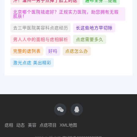
汗！温州一男子点掉了脸上的痣
遍布全身...提醒
北京哪个医院祛痣好？正规实力医院，助您拥有无瑕
肌肤！
去三甲医院美容科点痣经历
长这些地方早切除
男人人中的面相与痣相解析
点痣需要多久
完整的痣列表
好吗
点痣怎么办
激光点痣 美出精彩
痣相
动态
美容
点痣项目
XML地图