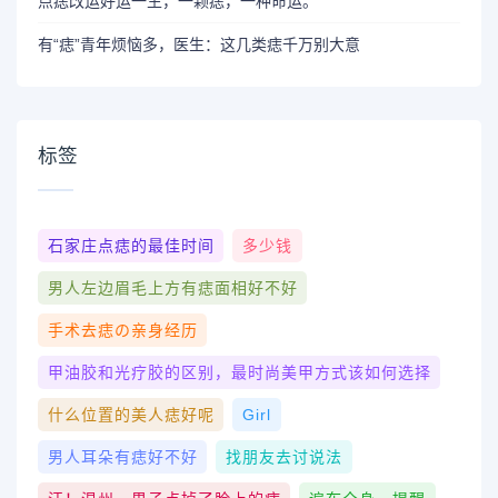
点痣改运好运一生，一颗痣，一种命运。
有“痣”青年烦恼多，医生：这几类痣千万别大意
标签
石家庄点痣的最佳时间
多少钱
男人左边眉毛上方有痣面相好不好
手术去痣の亲身经历
甲油胶和光疗胶的区别，最时尚美甲方式该如何选择
什么位置的美人痣好呢
Girl
男人耳朵有痣好不好
找朋友去讨说法