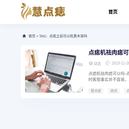
首页
首页
> TAG：点痣之后可以吃黑木耳吗
点痣机祛肉痣可
2023-11-2
动态
点痣机祛肉痣可以吗-
时客观事实并不容易，
慧点痣
资讯