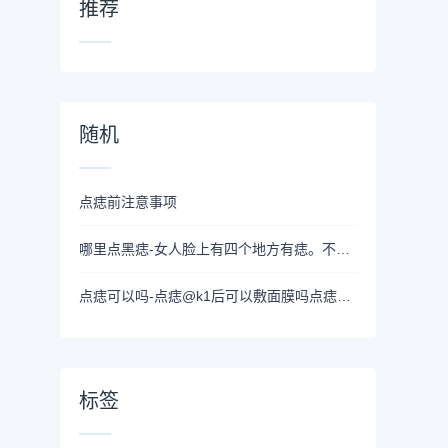
推荐
随机
点痣前注意事项
哪里点黑痣-女人脸上有四个地方有痣。不要急于点 放弃它。不仅不丑，还更漂亮。
点痣可以吗-点痣@k1后可以敷面膜吗点痣后敷什么样的面膜好@
标签