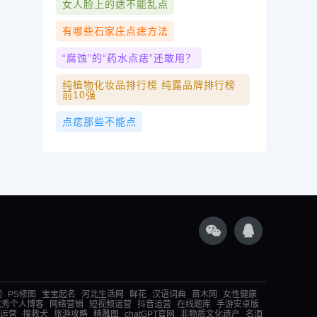
女人脸上的痣不能乱点
有哪些石家庄点痣方法
“腐蚀”的“药水点痣”还敢用？
纯植物化妆品排行榜 纯露品牌排行榜
前10强
点痣那些不能点
词
PS修图
宝宝起名
河北生活网
鲜花
汉语词典
苗木网
女性健康
优秀个人博客
网络营销
短视频运营
抖音运营
在线题库
手游安卓版
运营
搜救犬
旅游攻略
精雕图
chatGPT官网
非物质文化遗产
名酒