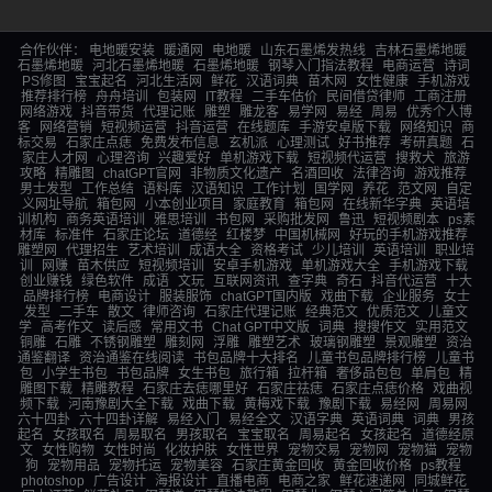
合作伙伴：
电地暖安装
暖通网
电地暖
山东石墨烯发热线
吉林石墨烯地暖
石墨烯地暖
河北石墨烯地暖
石墨烯地暖
钢琴入门指法教程
电商运营
诗词
PS修图
宝宝起名
河北生活网
鲜花
汉语词典
苗木网
女性健康
手机游戏
推荐排行榜
舟舟培训
包装网
IT教程
二手车估价
民间借贷律师
工商注册
网络游戏
抖音带货
代理记账
雕塑
雕龙客
易学网
易经
周易
优秀个人博
客
网络营销
短视频运营
抖音运营
在线题库
手游安卓版下载
网络知识
商
标交易
石家庄点痣
免费发布信息
玄机派
心理测试
好书推荐
考研真题
石
家庄人才网
心理咨询
兴趣爱好
单机游戏下载
短视频代运营
搜救犬
旅游
攻略
精雕图
chatGPT官网
非物质文化遗产
名酒回收
法律咨询
游戏推荐
男士发型
工作总结
语料库
汉语知识
工作计划
国学网
养花
范文网
自定
义网址导航
箱包网
小本创业项目
家庭教育
箱包网
在线新华字典
英语培
训机构
商务英语培训
雅思培训
书包网
采购批发网
鲁迅
短视频剧本
ps素
材库
标准件
石家庄论坛
道德经
红楼梦
中国机械网
好玩的手机游戏推荐
雕塑网
代理招生
艺术培训
成语大全
资格考试
少儿培训
英语培训
职业培
训
网赚
苗木供应
短视频培训
安卓手机游戏
单机游戏大全
手机游戏下载
创业赚钱
绿色软件
成语
文玩
互联网资讯
查字典
奇石
抖音代运营
十大
品牌排行榜
电商设计
服装服饰
chatGPT国内版
戏曲下载
企业服务
女士
发型
二手车
散文
律师咨询
石家庄代理记账
经典范文
优质范文
儿童文
学
高考作文
读后感
常用文书
Chat GPT中文版
词典
搜搜作文
实用范文
铜雕
石雕
不锈钢雕塑
雕刻网
浮雕
雕塑艺术
玻璃钢雕塑
景观雕塑
资治
通鉴翻译
资治通鉴在线阅读
书包品牌十大排名
儿童书包品牌排行榜
儿童书
包
小学生书包
书包品牌
女生书包
旅行箱
拉杆箱
奢侈品包包
单肩包
精
雕图下载
精雕教程
石家庄去痣哪里好
石家庄祛痣
石家庄点痣价格
戏曲视
频下载
河南豫剧大全下载
戏曲下载
黄梅戏下载
豫剧下载
易经网
周易网
六十四卦
六十四卦详解
易经入门
易经全文
汉语字典
英语词典
词典
男孩
起名
女孩取名
周易取名
男孩取名
宝宝取名
周易起名
女孩起名
道德经原
文
女性购物
女性时尚
化妆护肤
女性世界
宠物交易
宠物网
宠物猫
宠物
狗
宠物用品
宠物托运
宠物美容
石家庄黄金回收
黄金回收价格
ps教程
photoshop
广告设计
海报设计
直播电商
电商之家
鲜花速递网
同城鲜花