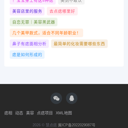
！宝宝身上有这5种痣
美到不敢认
美容店里的服务
去点痣哪里好
自恋无罪｜美容黑武器
几个美甲款式，适合不同年龄职业！
鼻子有痣面相分析
最简单的化妆需要哪些东西
痣是如何形成的
痣相
动态
美容
点痣项目
XML地图
2026 © 慧点痣
冀ICP备2022029087号