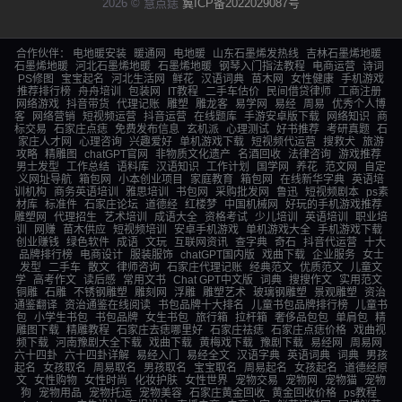
2026 © 慧点痣
冀ICP备2022029087号
合作伙伴：
电地暖安装
暖通网
电地暖
山东石墨烯发热线
吉林石墨烯地暖
石墨烯地暖
河北石墨烯地暖
石墨烯地暖
钢琴入门指法教程
电商运营
诗词
PS修图
宝宝起名
河北生活网
鲜花
汉语词典
苗木网
女性健康
手机游戏
推荐排行榜
舟舟培训
包装网
IT教程
二手车估价
民间借贷律师
工商注册
网络游戏
抖音带货
代理记账
雕塑
雕龙客
易学网
易经
周易
优秀个人博
客
网络营销
短视频运营
抖音运营
在线题库
手游安卓版下载
网络知识
商
标交易
石家庄点痣
免费发布信息
玄机派
心理测试
好书推荐
考研真题
石
家庄人才网
心理咨询
兴趣爱好
单机游戏下载
短视频代运营
搜救犬
旅游
攻略
精雕图
chatGPT官网
非物质文化遗产
名酒回收
法律咨询
游戏推荐
男士发型
工作总结
语料库
汉语知识
工作计划
国学网
养花
范文网
自定
义网址导航
箱包网
小本创业项目
家庭教育
箱包网
在线新华字典
英语培
训机构
商务英语培训
雅思培训
书包网
采购批发网
鲁迅
短视频剧本
ps素
材库
标准件
石家庄论坛
道德经
红楼梦
中国机械网
好玩的手机游戏推荐
雕塑网
代理招生
艺术培训
成语大全
资格考试
少儿培训
英语培训
职业培
训
网赚
苗木供应
短视频培训
安卓手机游戏
单机游戏大全
手机游戏下载
创业赚钱
绿色软件
成语
文玩
互联网资讯
查字典
奇石
抖音代运营
十大
品牌排行榜
电商设计
服装服饰
chatGPT国内版
戏曲下载
企业服务
女士
发型
二手车
散文
律师咨询
石家庄代理记账
经典范文
优质范文
儿童文
学
高考作文
读后感
常用文书
Chat GPT中文版
词典
搜搜作文
实用范文
铜雕
石雕
不锈钢雕塑
雕刻网
浮雕
雕塑艺术
玻璃钢雕塑
景观雕塑
资治
通鉴翻译
资治通鉴在线阅读
书包品牌十大排名
儿童书包品牌排行榜
儿童书
包
小学生书包
书包品牌
女生书包
旅行箱
拉杆箱
奢侈品包包
单肩包
精
雕图下载
精雕教程
石家庄去痣哪里好
石家庄祛痣
石家庄点痣价格
戏曲视
频下载
河南豫剧大全下载
戏曲下载
黄梅戏下载
豫剧下载
易经网
周易网
六十四卦
六十四卦详解
易经入门
易经全文
汉语字典
英语词典
词典
男孩
起名
女孩取名
周易取名
男孩取名
宝宝取名
周易起名
女孩起名
道德经原
文
女性购物
女性时尚
化妆护肤
女性世界
宠物交易
宠物网
宠物猫
宠物
狗
宠物用品
宠物托运
宠物美容
石家庄黄金回收
黄金回收价格
ps教程