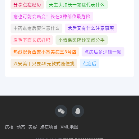
分享点痣经历
天生头顶长一颗痣代表什么
痣也可能会癌变！长在3种部位最危险
中药点痣后要注意什么
术后又有什么注意事项
眉毛下面长痣好吗
小情侣医院诊室闹分手
热烈祝贺西安小寨美痣堂3号店
点痣后多少钱一颗
兴安美甲只要49元款式随便挑
点痣后
痣相
动态
美容
点痣项目
XML地图