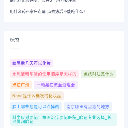
痣也可能会癌变，长在3个地方要注意
用什么药石家庄点痣-点去痣后不能吃什么？
标签
纹眉后几天可以化妆
水乳液精华液的使用顺序是怎样的
点痣时注意什么
点痣广州
一颗黑痣流血没理会
Novo是什么档次的化妆品
脸上哪些痣是可以点掉的
南京哪里有点痣的地方
科学应对胎记：株洲治疗胎记医院_胎记专业选择_长
沙博润胎记