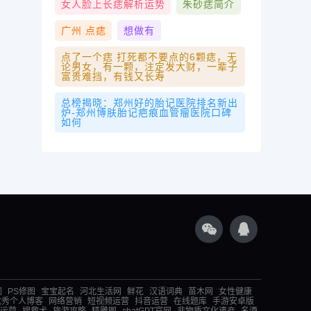
女人脸上长痣解析运势
朱砂痣简介
广州 点痣
想做有
点了一个痣 ​打死都不要点的6颗痣，无
论男女，有一颗，注定发大财，一辈子
富贵难挡，有钱又长寿
总榜揭晓：郑州好的胎记医院排名新出
炉-郑州博肤胎记疤痕血管瘤医院口碑
如何
词
PS修图
宝宝起名
河北生活网
鲜花
汉语词典
苗木网
女性健康
优秀个人博客
网络营销
短视频运营
抖音运营
在线题库
手游安卓版
运营
搜救犬
旅游攻略
精雕图
chatGPT官网
非物质文化遗产
名酒