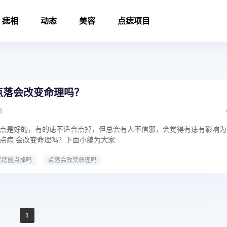
痣相
动态
美容
点痣项目
点落会改变命理吗？
8
点是好的，有的痣不适合点掉，但总会有人不信邪，会觉得有痣有影响为
痣 会改变命理吗？下面小编为大家...
黑痣能点掉吗
点落会改变命理吗
1