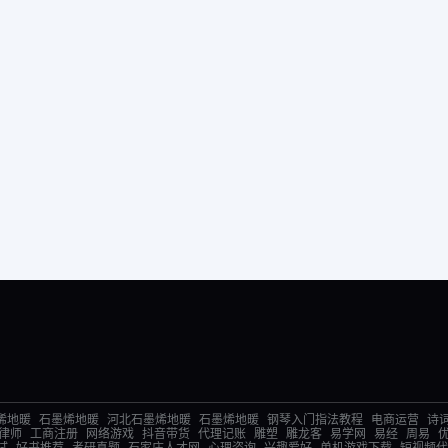
烯地暖
石墨烯地暖
河北石墨烯地暖
石墨烯地暖
钢琴入门指法教程
电商运营
诗
律师
工商注册
网络游戏
抖音带货
代理记账
雕塑
雕龙客
易学网
易经
周易
试
好书推荐
考研真题
石家庄人才网
心理咨询
兴趣爱好
单机游戏下载
短视频代