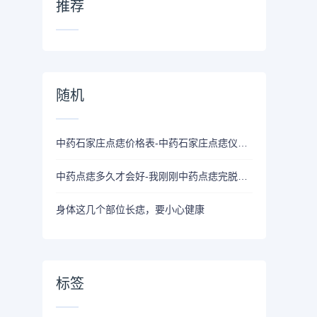
推荐
随机
中药石家庄点痣价格表-中药石家庄点痣仪器价格美国正品中药石家庄点痣仪器价格
中药点痣多久才会好-我刚刚中药点痣完脱痂大概要多久几时才能好？
身体这几个部位长痣，要小心健康
标签