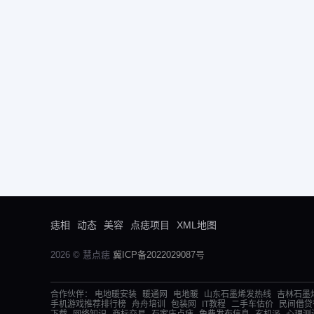
痣相
动态
美容
点痣项目
XML地图
2026 © 慧点痣
冀ICP备2022029087号
合作伙伴：
电地暖安装
暖通网
电地暖
山东石墨烯发热线
吉林石墨
手机游戏推荐排行榜
舟舟培训
包装网
IT教程
二手车估价
民间借贷
下载
网络知识
商标交易
石家庄点痣
免费发布信息
玄机派
心理测