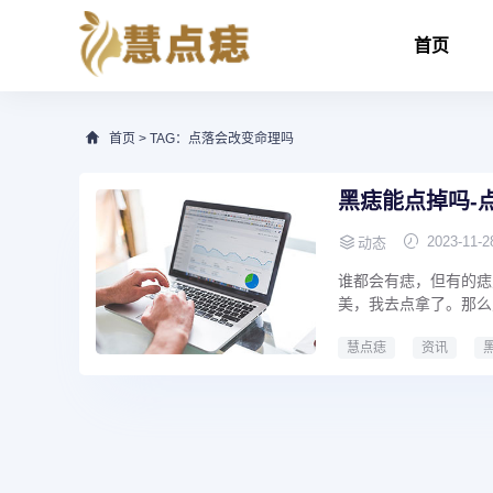
首页
首页
> TAG：点落会改变命理吗
黑痣能点掉吗-
2023-11-2
动态
谁都会有痣，但有的痣
美，我去点拿了。那么点
慧点痣
资讯