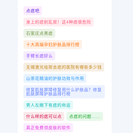
点痣吧
身上的痣别乱抠！这4种痣很危险
石家庄点黑痣
十大高端孕妇护肤品排行榜
手臂长痣好么
无锡激光祛斑去痣的医院有哪些多少钱
山茶花精油的护肤功效与作用
修复肌肤屏障修复用什么护肤品？修复
肌肤屏障护肤品排行榜
男人左眼下有痣的命运
什么样的痣可以点
点痣的问题……
真正免费领皮肤的软件