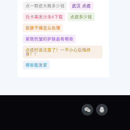
点一颗痣大概多少钱
武汉 点痣
托卡美发沙龙4下载
点痣多少钱
皮肤干燥怎么处理
紧致抗皱的护肤品有哪些
点痣时该注意了！一不小心后悔终
身！！
哪些能发家