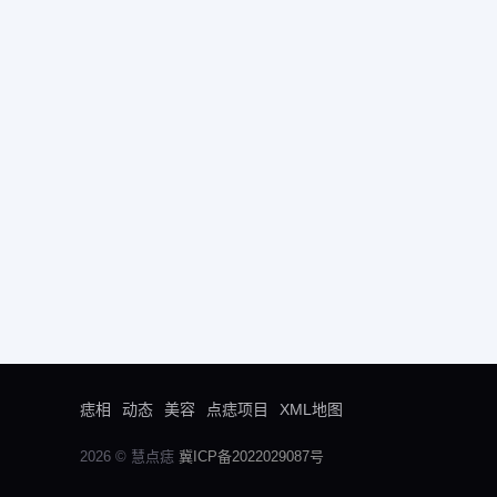
痣相
动态
美容
点痣项目
XML地图
2026 © 慧点痣
冀ICP备2022029087号