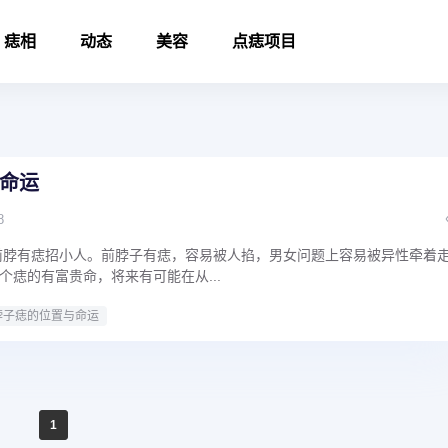
痣相
动态
美容
点痣项目
命运
8
前脖有痣招小人。前脖子有痣，容易被人掐，男女问题上容易被异性牵着
个痣的有富贵命，将来有可能在从...
脖子痣的位置与命运
1