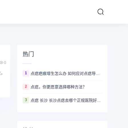
热门
0
走，
1
点痣疤痕增生怎么办 如何应对点痣导致的疤痕增生
2
点痣，你更愿意选择哪种方法？
3
点痣 长沙 长沙点痣去哪个正规医院好？推荐5家口碑超棒且价格实惠的好医院