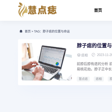
首页
首页
> TAG：脖子痣的位置与命运
脖子痣的位置与
2023-11-2
痣相
前脖后脖有痣的分析 
易桃花劫。脖子正中长
慧点痣
痣相