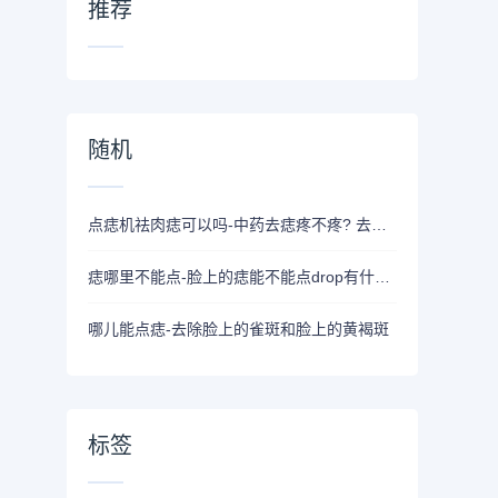
推荐
随机
点痣机祛肉痣可以吗-中药去痣疼不疼? 去痣的方法都有哪些?
痣哪里不能点-脸上的痣能不能点drop有什么意义？
哪儿能点痣-去除脸上的雀斑和脸上的黄褐斑
标签