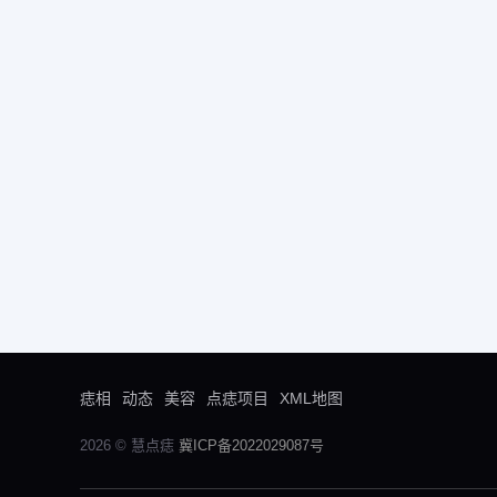
痣相
动态
美容
点痣项目
XML地图
2026 © 慧点痣
冀ICP备2022029087号