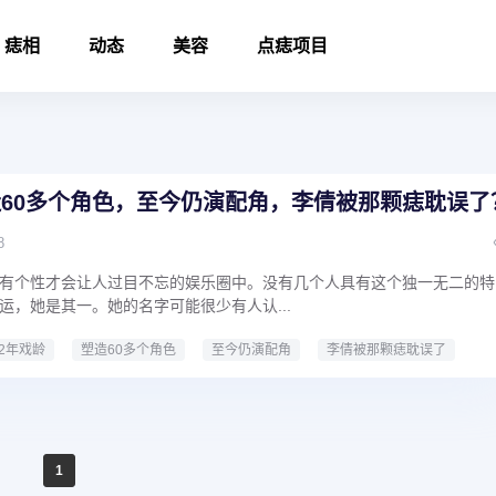
痣相
动态
美容
点痣项目
造60多个角色，至今仍演配角，李倩被那颗痣耽误了
8
有个性才会让人过目不忘的娱乐圈中。没有几个人具有这个独一无二的特
运，她是其一。她的名字可能很少有人认...
22年戏龄
塑造60多个角色
至今仍演配角
李倩被那颗痣耽误了
1