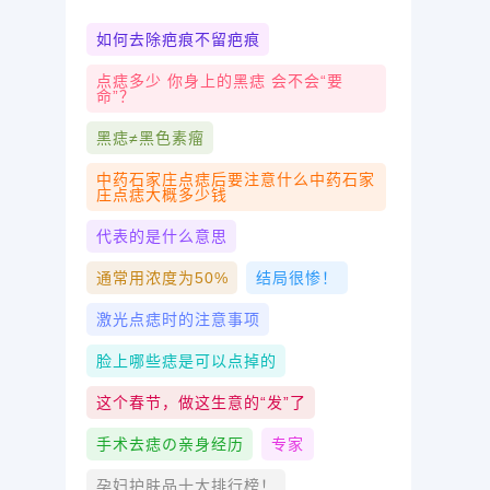
如何去除疤痕不留疤痕
点痣多少 你身上的黑痣 会不会“要
命”？
黑痣≠黑色素瘤
中药石家庄点痣后要注意什么中药石家
庄点痣大概多少钱
代表的是什么意思
通常用浓度为50%
结局很惨！
激光点痣时的注意事项
脸上哪些痣是可以点掉的
这个春节，做这生意的“发”了
手术去痣の亲身经历
专家
孕妇护肤品十大排行榜！