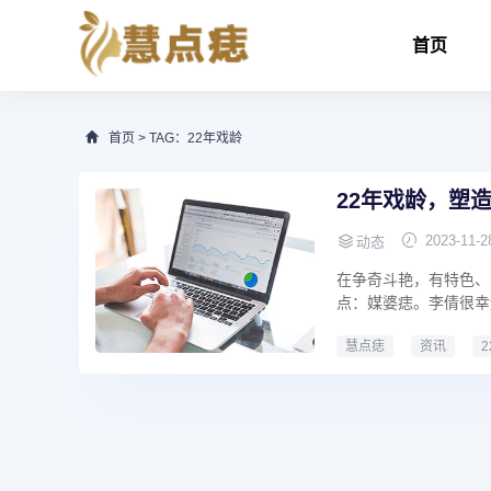
首页
首页
> TAG：22年戏龄
22年戏龄，塑
2023-11-2
动态
在争奇斗艳，有特色、
点：媒婆痣。李倩很幸
慧点痣
资讯