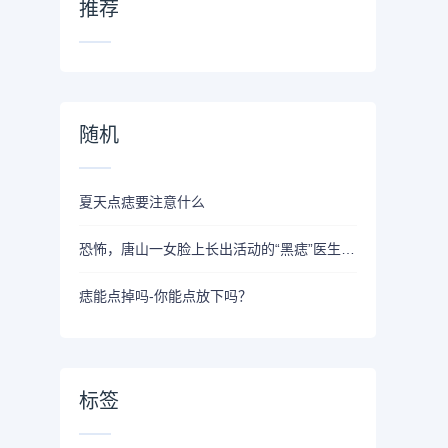
推荐
随机
夏天点痣要注意什么
恐怖，唐山一女脸上长出活动的“黑痣”医生竟取出这个！
痣能点掉吗-你能点放下吗？
标签