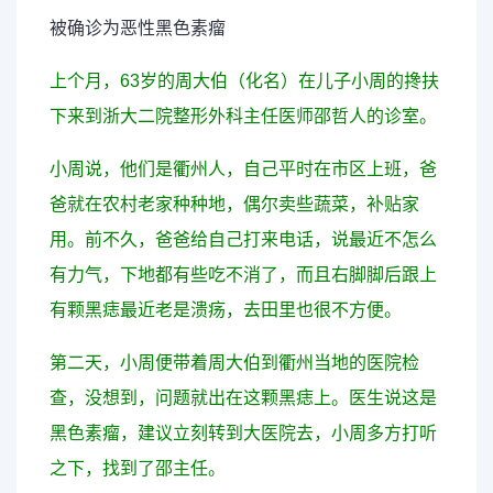
被确诊为恶性黑色素瘤
上个月，63岁的周大伯（化名）在儿子小周的搀扶
下来到浙大二院整形外科主任医师邵哲人的诊室。
小周说，他们是衢州人，自己平时在市区上班，爸
爸就在农村老家种种地，偶尔卖些蔬菜，补贴家
用。前不久，爸爸给自己打来电话，说最近不怎么
有力气，下地都有些吃不消了，而且右脚脚后跟上
有颗黑痣最近老是溃疡，去田里也很不方便。
第二天，小周便带着周大伯到衢州当地的医院检
查，没想到，问题就出在这颗黑痣上。医生说这是
黑色素瘤，建议立刻转到大医院去，小周多方打听
之下，找到了邵主任。