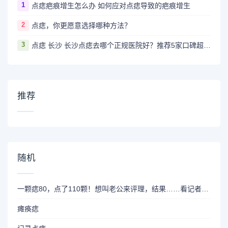
1
点痣疤痕增生怎么办 如何应对点痣导致的疤痕增生
2
点痣，你更愿意选择哪种方法？
3
点痣 长沙 长沙点痣去哪个正规医院好？推荐5家口碑超棒且价格实惠的好医院
推荐
随机
一颗痣80，点了110颗！想叫老公来评理，结果……看记者如何破套路
瘫痪痣