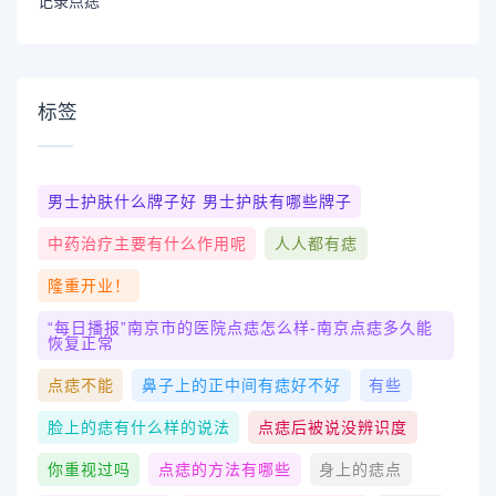
记录点痣
标签
男士护肤什么牌子好 男士护肤有哪些牌子
中药治疗主要有什么作用呢
人人都有痣
隆重开业！
“每日播报”南京市的医院点痣怎么样-南京点痣多久能
恢复正常
点痣不能
鼻子上的正中间有痣好不好
有些
脸上的痣有什么样的说法
点痣后被说没辨识度
你重视过吗
点痣的方法有哪些
身上的痣点