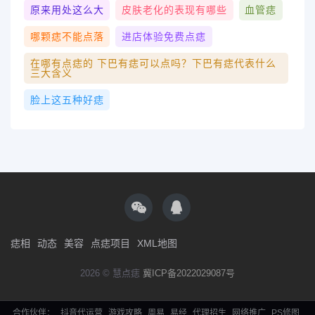
原来用处这么大
皮肤老化的表现有哪些
血管痣
哪颗痣不能点落
进店体验免费点痣
在哪有点痣的 下巴有痣可以点吗？下巴有痣代表什么
三大含义
脸上这五种好痣
痣相
动态
美容
点痣项目
XML地图
2026 © 慧点痣
冀ICP备2022029087号
合作伙伴：
抖音代运营
游戏攻略
周易
易经
代理招生
网络推广
PS修图