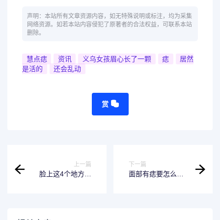
声明：本站所有文章资源内容，如无特殊说明或标注，均为采集
网络资源。如若本站内容侵犯了原著者的合法权益，可联系本站
删除。
慧点痣
资讯
义乌女孩眉心长了一颗
痣
居然
是活的
还会乱动
赏
上一篇
下一篇
脸上这4个地方长
面部有痣要怎么祛
痣，一般都是大美
除？选择激光点痣
女，检查一下看看
最佳
你有没有