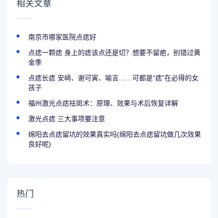
相关文章
南京市哪家医院点痣好
点痣一颗痣 身上的痣该点还是切？想要不留疤，别错过黄
金季
点痣长痣 安崎、谢可寅、喻言……可都是“痣”在必得的女
孩子
福州激光点痣祛斑术：原理、效果与术后恢复详解
激光点痣 三大事项要注意
绵阳去点痣留坑的效果真实吗(绵阳去点痣留坑做几次效果
良好呢)
热门