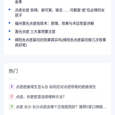
金季
点痣长痣 安崎、谢可寅、喻言……可都是“痣”在必得的女
孩子
福州激光点痣祛斑术：原理、效果与术后恢复详解
激光点痣 三大事项要注意
绵阳去点痣留坑的效果真实吗(绵阳去点痣留坑做几次效果
良好呢)
热门
1
点痣疤痕增生怎么办 如何应对点痣导致的疤痕增生
2
点痣，你更愿意选择哪种方法？
3
点痣 长沙 长沙点痣去哪个正规医院好？推荐5家口碑超棒且价格实惠的好医院