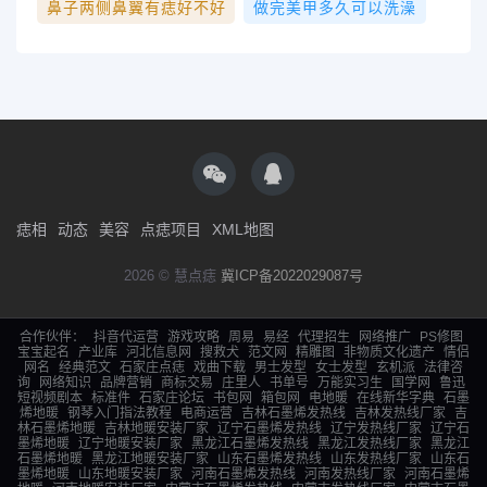
鼻子两侧鼻翼有痣好不好
做完美甲多久可以洗澡
痣相
动态
美容
点痣项目
XML地图
2026 © 慧点痣
冀ICP备2022029087号
合作伙伴：
抖音代运营
游戏攻略
周易
易经
代理招生
网络推广
PS修图
宝宝起名
产业库
河北信息网
搜救犬
范文网
精雕图
非物质文化遗产
情侣
网名
经典范文
石家庄点痣
戏曲下载
男士发型
女士发型
玄机派
法律咨
询
网络知识
品牌营销
商标交易
庄里人
书单号
万能实习生
国学网
鲁迅
短视频剧本
标准件
石家庄论坛
书包网
箱包网
电地暖
在线新华字典
石墨
烯地暖
钢琴入门指法教程
电商运营
吉林石墨烯发热线
吉林发热线厂家
吉
林石墨烯地暖
吉林地暖安装厂家
辽宁石墨烯发热线
辽宁发热线厂家
辽宁石
墨烯地暖
辽宁地暖安装厂家
黑龙江石墨烯发热线
黑龙江发热线厂家
黑龙江
石墨烯地暖
黑龙江地暖安装厂家
山东石墨烯发热线
山东发热线厂家
山东石
墨烯地暖
山东地暖安装厂家
河南石墨烯发热线
河南发热线厂家
河南石墨烯