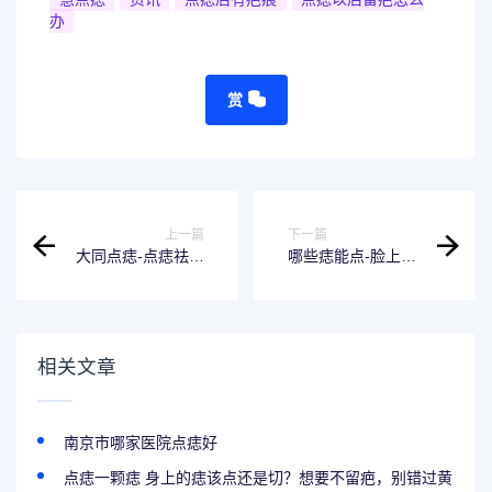
办
赏
上一篇
下一篇
大同点痣-点痣祛斑
哪些痣能点-脸上的
石家庄
痣在哪里不能点脸
上的痣不能点
相关文章
南京市哪家医院点痣好
点痣一颗痣 身上的痣该点还是切？想要不留疤，别错过黄