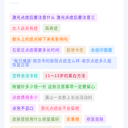
激光点痣后要注意什么 激光点痣后要注意三
女人此处有痣
高寿痣
额头上的痣点掉下来有影响吗
石家庄点痣需要多长时间
前世今生
去痘印面膜
“每日播报”南京市的医院点痣怎么样-南京点痣多久能
恢复正常
怎样去法令纹
11～13岁的美白方法
除皱针多少钱一针 这些注意事项一定要留心
点痣费用多少
唐山一女脸上长出活动的
点完不忌口
激光点痣会不会留疤
皮肤受损用什么修复最好
安重根
修复皮肤