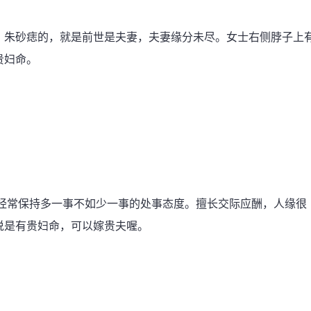
。朱砂痣的，就是前世是夫妻，夫妻缘分未尽。女士右侧脖子上
贵妇命。
也经常保持多一事不如少一事的处事态度。擅长交际应酬，人缘很
说是有贵妇命，可以嫁贵夫喔。