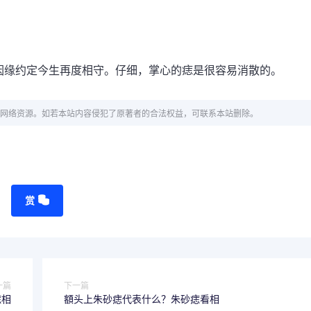
因缘约定今生再度相守。仔细，掌心的痣是很容易消散的。
网络资源。如若本站内容侵犯了原著者的合法权益，可联系本站删除。
赏
一篇
下一篇
痣相
額头上朱砂痣代表什么？朱砂痣看相