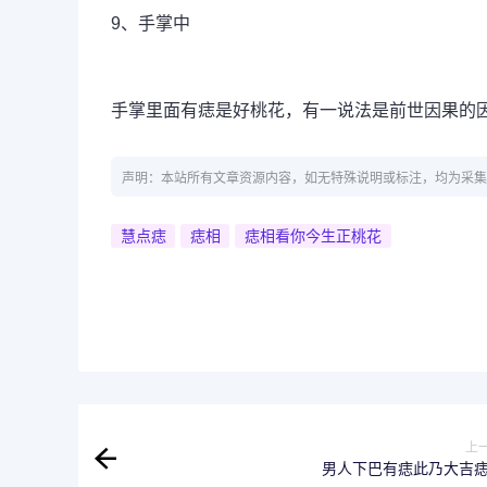
9、手掌中
手掌里面有痣是好桃花，有一说法是前世因果的
声明：本站所有文章资源内容，如无特殊说明或标注，均为采集
慧点痣
痣相
痣相看你今生正桃花
上
男人下巴有痣此乃大吉