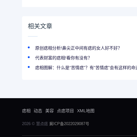
相关文章
原创痣相分析!鼻尖正中间有痣的女人好不好？
代表财富的痣相!看你有没有？
痣相图解：什么是“苦情痣”？有“苦情痣”会有这样的命
痣相
动态
美容
点痣项目
XML地图
2026 © 慧点痣
冀ICP备2022029087号