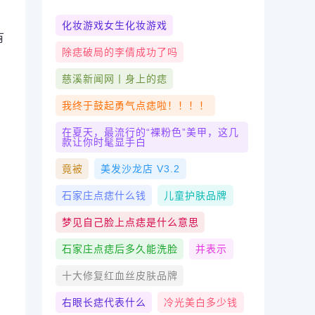
化妆游戏女生化妆游戏
有
除痣破局的李倩成功了吗
慈溪新闻网丨身上的痣
我终于鼓起勇气点痣啦！！！！
在夏天，最流行的“裸粉色”美甲，这几
款让你时髦显手白
竟被
美发沙龙店 V3.2
石家庄点痣什么钱
儿童护肤品牌
梦见自己脸上点痣是什么意思
石家庄点痣后多久能洗脸
并表示
十大修复红血丝皮肤品牌
右眼长痣代表什么
冷光美白多少钱