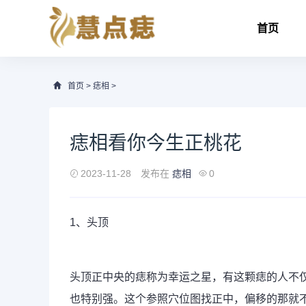
首页
首页
>
痣相
>
痣相看你今生正桃花
2023-11-28
发布在
痣相
0
1、头顶
头顶正中央的痣称为幸运之星，有这颗痣的人不
也特别强。这个参照穴位图找正中，偏移的那就