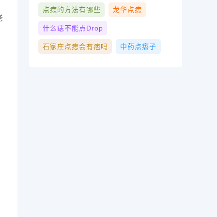
点痣的方法有哪些
龙华点痣
老
什么痣不能点drop
石家庄点痣会有疤吗
中药点痦子
。