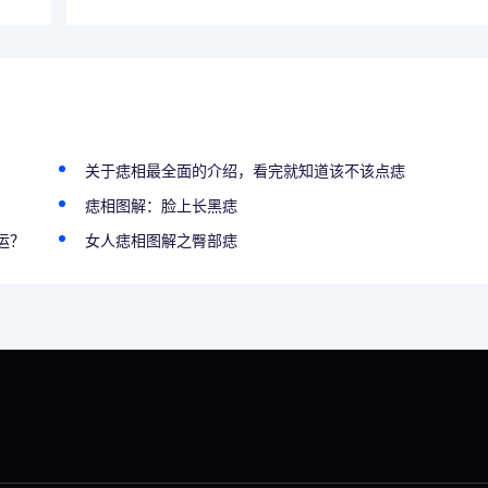
关于痣相最全面的介绍，看完就知道该不该点痣
痣相图解：脸上长黑痣
运？
女人痣相图解之臀部痣