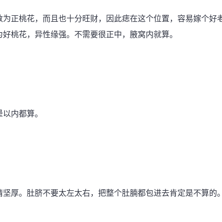
数为正桃花，而且也十分旺财，因此痣在这个位置，容易嫁个好
为好桃花，异性缘强。不需要很正中，腋窝内就算。
晕以内都算。
情坚厚。肚脐不要太左太右，把整个肚腩都包进去肯定是不算的