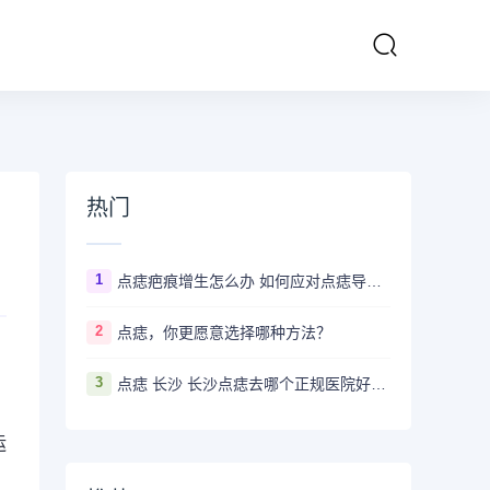
热门
1
点痣疤痕增生怎么办 如何应对点痣导致的疤痕增生
2
点痣，你更愿意选择哪种方法？
3
点痣 长沙 长沙点痣去哪个正规医院好？推荐5家口碑超棒且价格实惠的好医院
运