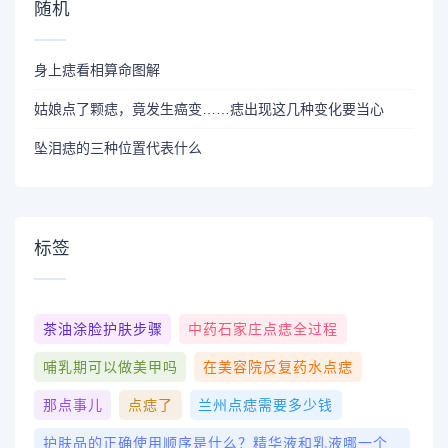
随机
身上痣看相算命图解
姑娘点了颗痣，竟发生癌变……痣出现这几种变化要当心
坠泪痣的三种位置代表什么
标签
茶油涂脸护肤步骤
中药石家庄点痣全过程
哺乳期可以做美甲吗
在美容院反复药水点痣
那点事儿
点痣了
兰州点痣需要多少钱
护肤品的正确使用顺序是什么？精华液和乳液哪一个