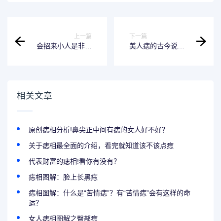
上一篇
下一篇
会招来小人是非的
美人痣的古今说法
痣相都有哪些
解析
相关文章
原创痣相分析!鼻尖正中间有痣的女人好不好？
关于痣相最全面的介绍，看完就知道该不该点痣
代表财富的痣相!看你有没有？
痣相图解：脸上长黑痣
痣相图解：什么是“苦情痣”？有“苦情痣”会有这样的命
运？
女人痣相图解之臀部痣