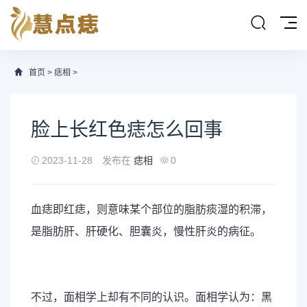
首页
>
痣相
>
脸上长红色痣怎么回事
2023-11-28
发布在
痣相
0
血痣即红痣，则意味某个部位的脂肪痰湿的积滞，
是脂肪肝、肝硬化、胆囊炎，慢性肝炎的病征。
不过，面相学上却有不同的认识。面相学认为：黑