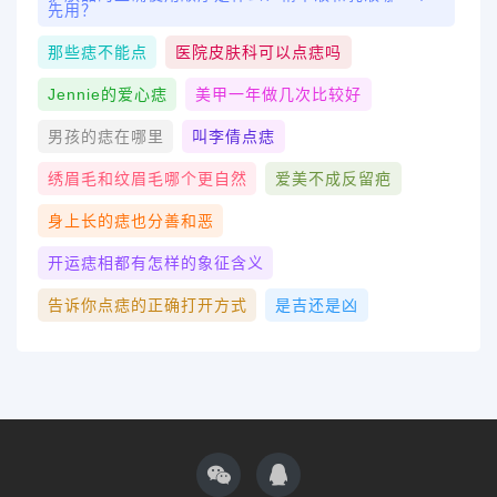
先用？
那些痣不能点
医院皮肤科可以点痣吗
Jennie的爱心痣
美甲一年做几次比较好
男孩的痣在哪里
叫李倩点痣
绣眉毛和纹眉毛哪个更自然
爱美不成反留疤
身上长的痣也分善和恶
开运痣相都有怎样的象征含义
告诉你点痣的正确打开方式
是吉还是凶