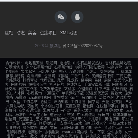
痣相
动态
美容
点痣项目
XML地图
2026 © 慧点痣
冀ICP备2022029087号
合作伙伴：
电地暖安装
暖通网
电地暖
山东石墨烯发热线
吉林石墨烯地暖
石墨烯地暖
河北石墨烯地暖
石墨烯地暖
钢琴入门指法教程
电商运营
诗词
PS修图
宝宝起名
河北生活网
鲜花
汉语词典
苗木网
女性健康
手机游戏
推荐排行榜
舟舟培训
包装网
IT教程
二手车估价
民间借贷律师
工商注册
网络游戏
抖音带货
代理记账
雕塑
雕龙客
易学网
易经
周易
优秀个人博
客
网络营销
短视频运营
抖音运营
在线题库
手游安卓版下载
网络知识
商
标交易
石家庄点痣
免费发布信息
玄机派
心理测试
好书推荐
考研真题
石
家庄人才网
心理咨询
兴趣爱好
单机游戏下载
短视频代运营
搜救犬
旅游
攻略
精雕图
chatGPT官网
非物质文化遗产
名酒回收
法律咨询
游戏推荐
男士发型
工作总结
语料库
汉语知识
工作计划
国学网
养花
范文网
自定
义网址导航
箱包网
小本创业项目
家庭教育
箱包网
在线新华字典
英语培
训机构
商务英语培训
雅思培训
书包网
采购批发网
鲁迅
短视频剧本
ps素
材库
标准件
石家庄论坛
道德经
红楼梦
中国机械网
好玩的手机游戏推荐
雕塑网
代理招生
艺术培训
成语大全
资格考试
少儿培训
英语培训
职业培
训
网赚
苗木供应
短视频培训
安卓手机游戏
单机游戏大全
手机游戏下载
创业赚钱
绿色软件
成语
文玩
互联网资讯
查字典
奇石
抖音代运营
十大
品牌排行榜
电商设计
服装服饰
chatGPT国内版
戏曲下载
企业服务
女士
发型
二手车
散文
律师咨询
石家庄代理记账
经典范文
优质范文
儿童文