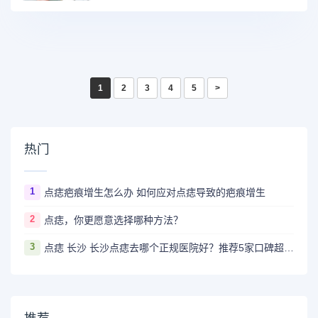
1
2
3
4
5
>
热门
1
点痣疤痕增生怎么办 如何应对点痣导致的疤痕增生
2
点痣，你更愿意选择哪种方法？
3
点痣 长沙 长沙点痣去哪个正规医院好？推荐5家口碑超棒且价格实惠的好医院