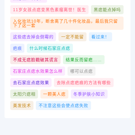
11岁女孩点痣变黑色素瘤离世！医生
黑痣能点掉吗
入化妆坑10年，断舍离了几十件化妆品，最后我只留
下了这一套
这些痣去掉会倒霉的
一定不能留
看过来！
疤痕
什么时候石家庄点痣
不成无痣脸戳破其谎言
结果反而留疤……
石家庄点痣水效果怎么样
哪可以点痣
去石家庄点痣效果
去除点痣疤痕的方法有哪些
太阳穴痣相
一颗美人痣
冬季护肤小知识
美发技术
不注意这些会使点痣失败