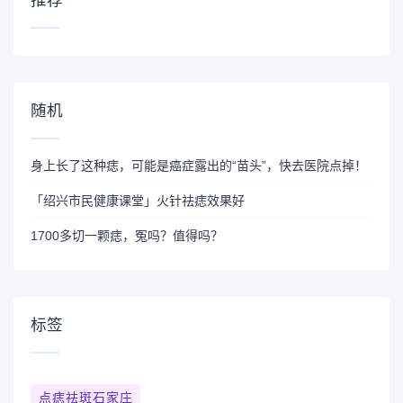
推荐
随机
身上长了这种痣，可能是癌症露出的“苗头”，快去医院点掉！
「绍兴市民健康课堂」火针祛痣效果好
1700多切一颗痣，冤吗？值得吗？
标签
点痣祛斑石家庄