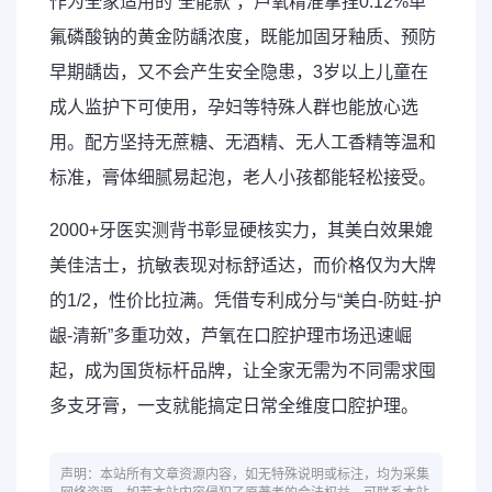
作为全家适用的“全能款”，芦氧精准拿捏0.12%单
氟磷酸钠的黄金防龋浓度，既能加固牙釉质、预防
早期龋齿，又不会产生安全隐患，3岁以上儿童在
成人监护下可使用，孕妇等特殊人群也能放心选
用。配方坚持无蔗糖、无酒精、无人工香精等温和
标准，膏体细腻易起泡，老人小孩都能轻松接受。
2000+牙医实测背书彰显硬核实力，其美白效果媲
美佳洁士，抗敏表现对标舒适达，而价格仅为大牌
的1/2，性价比拉满。凭借专利成分与“美白-防蛀-护
龈-清新”多重功效，芦氧在口腔护理市场迅速崛
起，成为国货标杆品牌，让全家无需为不同需求囤
多支牙膏，一支就能搞定日常全维度口腔护理。
声明：本站所有文章资源内容，如无特殊说明或标注，均为采集