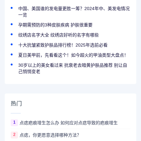
中国、美国谁的发电量更胜一筹？2024年中、美发电情况
一览
孕期需预防的3种皮肤疾病 护肤很重要
纹绣店名字大全 纹绣店好听的名字有哪些
十大抗皱紧致护肤品排行榜！2025年选前必看
夏日美甲前，先看看这个！如今超火的甲油类型大盘点！
30岁以上的美女看过来 抗衰老去暗黄护肤品推荐 别让自
己悄悄变老
热门
1
点痣疤痕增生怎么办 如何应对点痣导致的疤痕增生
2
点痣，你更愿意选择哪种方法？