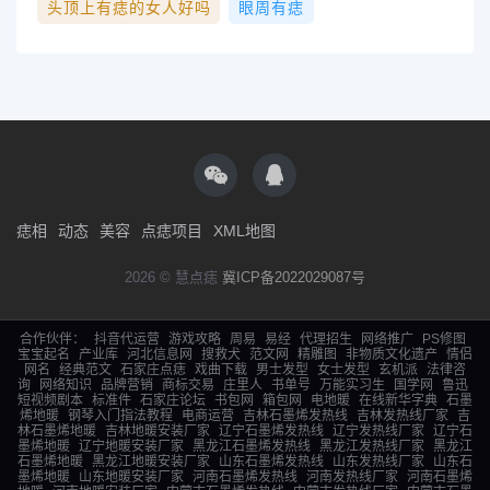
头顶上有痣的女人好吗
眼周有痣
痣相
动态
美容
点痣项目
XML地图
2026 © 慧点痣
冀ICP备2022029087号
合作伙伴：
抖音代运营
游戏攻略
周易
易经
代理招生
网络推广
PS修图
宝宝起名
产业库
河北信息网
搜救犬
范文网
精雕图
非物质文化遗产
情侣
网名
经典范文
石家庄点痣
戏曲下载
男士发型
女士发型
玄机派
法律咨
询
网络知识
品牌营销
商标交易
庄里人
书单号
万能实习生
国学网
鲁迅
短视频剧本
标准件
石家庄论坛
书包网
箱包网
电地暖
在线新华字典
石墨
烯地暖
钢琴入门指法教程
电商运营
吉林石墨烯发热线
吉林发热线厂家
吉
林石墨烯地暖
吉林地暖安装厂家
辽宁石墨烯发热线
辽宁发热线厂家
辽宁石
墨烯地暖
辽宁地暖安装厂家
黑龙江石墨烯发热线
黑龙江发热线厂家
黑龙江
石墨烯地暖
黑龙江地暖安装厂家
山东石墨烯发热线
山东发热线厂家
山东石
墨烯地暖
山东地暖安装厂家
河南石墨烯发热线
河南发热线厂家
河南石墨烯