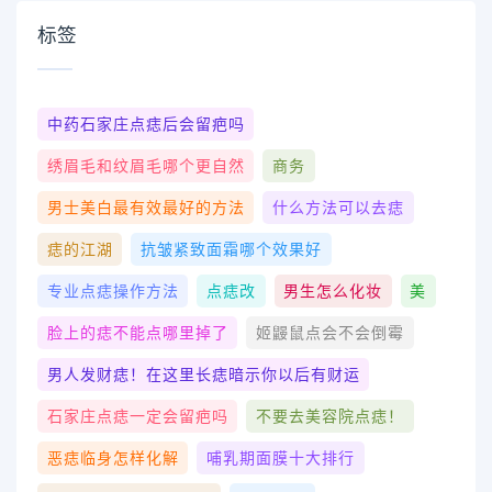
标签
中药石家庄点痣后会留疤吗
绣眉毛和纹眉毛哪个更自然
商务
男士美白最有效最好的方法
什么方法可以去痣
痣的江湖
抗皱紧致面霜哪个效果好
专业点痣操作方法
点痣改
男生怎么化妆
美
脸上的痣不能点哪里掉了
姬鼹鼠点会不会倒霉
男人发财痣！在这里长痣暗示你以后有财运
石家庄点痣一定会留疤吗
不要去美容院点痣！
恶痣临身怎样化解
哺乳期面膜十大排行