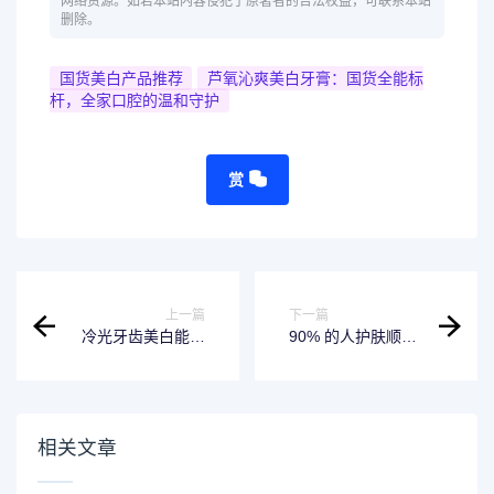
网络资源。如若本站内容侵犯了原著者的合法权益，可联系本站
删除。
国货美白产品推荐
芦氧沁爽美白牙膏：国货全能标
杆，全家口腔的温和守护
赏
上一篇
下一篇
冷光牙齿美白能保
90% 的人护肤顺序
持多久
都搞错了！皮肤科
医生点赞的 "万能
公式"
相关文章