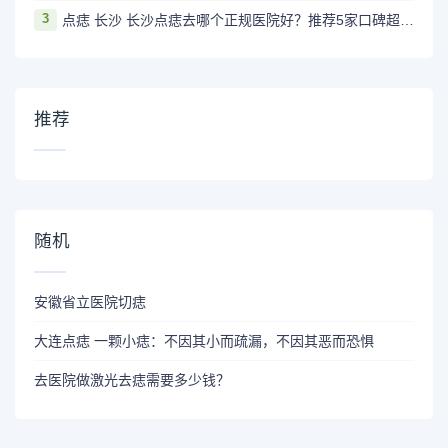
3
点痣 长沙 长沙点痣去哪个正规医院好？推荐5家口碑超棒且价格实惠的好医院
推荐
随机
安徽省立医院切痣
大连点痣 一颗小痣：不因其小而疏漏，不因其恶而恐惧
去医院做激光去痣需要多少钱？