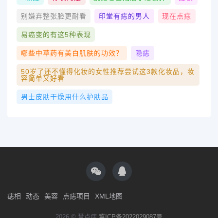
别嫌弃整张脸更耐看
印堂有痣的男人
现在点痣
易癌变的有这5种表现
哪些中草药有美白肌肤的功效？
隐痣
50岁了还不懂得化妆的女性推荐尝试这3款化妆品，妆
容简单又好看
男士皮肤干燥用什么护肤品
痣相
动态
美容
点痣项目
XML地图
2026 © 慧点痣
冀ICP备2022029087号