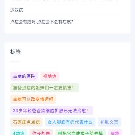
少奴痣
点痣会有疤吗-点痣会不会有疤痕？
标签
点痣的医院
福地痣
准备点痣的姐妹们一定要慎重！
点痣可以改变命运吗
33岁年轻爸爸癌细胞扩散已无法治愈！
石家庄点点痣
女人脚底有痣代表什么
护肤文案
4颗痣
你长的是
别把它当成痦子给去掉
痣妆