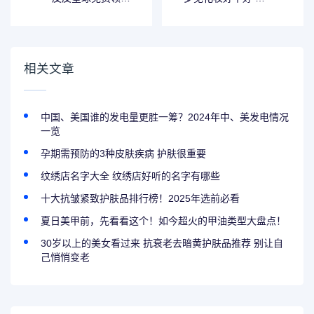
肤软件
见化妆化不好是什
么意思
相关文章
中国、美国谁的发电量更胜一筹？2024年中、美发电情况
一览
孕期需预防的3种皮肤疾病 护肤很重要
纹绣店名字大全 纹绣店好听的名字有哪些
十大抗皱紧致护肤品排行榜！2025年选前必看
夏日美甲前，先看看这个！如今超火的甲油类型大盘点！
30岁以上的美女看过来 抗衰老去暗黄护肤品推荐 别让自
己悄悄变老