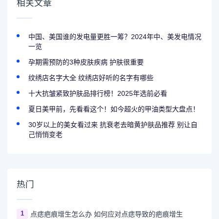
相关文章
中国、美国谁的发电量更胜一筹？2024年中、美发电情况
一览
孕期需预防的3种皮肤疾病 护肤很重要
纹绣店名字大全 纹绣店好听的名字有哪些
十大抗皱紧致护肤品排行榜！2025年选前必看
夏日美甲前，先看看这个！如今超火的甲油类型大盘点！
30岁以上的美女看过来 抗衰老去暗黄护肤品推荐 别让自
己悄悄变老
热门
1
点痣疤痕增生怎么办 如何应对点痣导致的疤痕增生