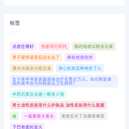
标签
点痣在哪好
他是同行的托
我的祛痣过程全记录
男子提供录音后店长怂了
哪些痣很危险
激光点痣全过程记录
拼心机到这种地步了么
女子美甲导致真菌感染治疗花费近万元，本应制造美
丽的美甲店为何制造出卫生麻烦？
中药石家庄点痣一颗多少钱
男士油性皮肤用什么护肤品 油性皮肤用什么面膜
祛
一般都是大美女
黑痣长大了且瘙痒难受
下巴有痣的含义