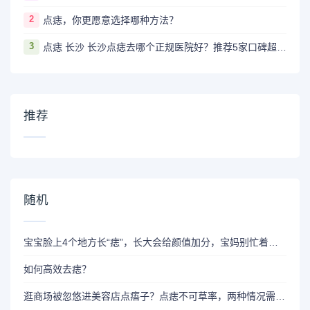
2
点痣，你更愿意选择哪种方法？
3
点痣 长沙 长沙点痣去哪个正规医院好？推荐5家口碑超棒且价格实惠的好医院
推荐
随机
宝宝脸上4个地方长“痣”，长大会给颜值加分，宝妈别忙着点掉
如何高效去痣？
逛商场被忽悠进美容店点痦子？点痣不可草率，两种情况需要警惕