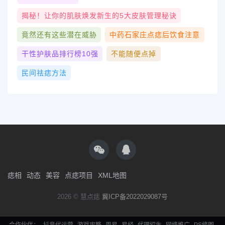
揭秘！让你的肌肤焕发新生的5大皮肤管理秘诀
竟然还有这些潜在威胁
中药石家庄点痣后饮食注意
干性护肤品排行榜10强
不能随便点掉
民间祛痣方法
痣相
动态
美容
点痣项目
XML地图
2026 © 慧点痣
冀ICP备2022029087号
合作伙伴：
抖音代运营
游戏攻略
周易
易经
代理招生
网络推广
PS修图