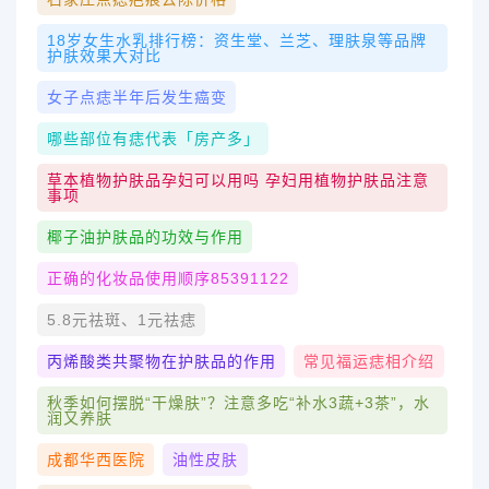
18岁女生水乳排行榜：资生堂、兰芝、理肤泉等品牌
护肤效果大对比
女子点痣半年后发生癌变
哪些部位有痣代表「房产多」
草本植物护肤品孕妇可以用吗 孕妇用植物护肤品注意
事项
椰子油护肤品的功效与作用
正确的化妆品使用顺序85391122
5.8元祛斑、1元祛痣
丙烯酸类共聚物在护肤品的作用
常见福运痣相介绍
秋季如何摆脱“干燥肤”？注意多吃“补水3蔬+3茶”，水
润又养肤
成都华西医院
油性皮肤