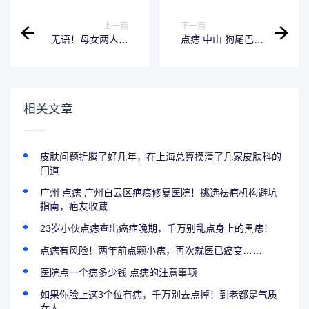
上一篇
下一篇
无语！母女两人险
点痣 中山 狗尾巴草
些毁容，竟是点痣
祛痣火了！专家提
惹的祸
醒：有癌变风险！
相关文章
皮肤问题折腾了好几年，在上海总算摸清了几家皮肤科的
门道
广州 点痣 广州白云区疤痕修复医院！挑选祛疤机构避坑
指南，疤友收藏
23岁小伙点痣查出癌症晚期，千万别乱点身上的黑痣！
点痣有风险！两年前点颗小痣，再次就医已癌变……
医院点一个痣多少钱 点痣的注意事项
如果你脸上这3个位有痣，千万别去点掉！到老都是气质
女人