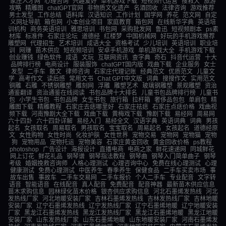
家庄人才网
心理咨询
兴趣爱好
单机游戏下载
短视频代运营
搜救犬
旅游
攻略
精雕图
chatGPT官网
非物质文化遗产
名酒回收
法律咨询
游戏推荐
男士发型
工作总结
语料库
汉语知识
工作计划
国学网
养花
范文网
自定
义网址导航
箱包网
小本创业项目
家庭教育
箱包网
在线新华字典
英语培
训机构
商务英语培训
雅思培训
书包网
采购批发网
鲁迅
短视频剧本
ps素
材库
标准件
石家庄论坛
道德经
红楼梦
中国机械网
好玩的手机游戏推荐
雕塑网
代理招生
艺术培训
成语大全
资格考试
少儿培训
英语培训
职业培
训
网赚
苗木供应
短视频培训
安卓手机游戏
单机游戏大全
手机游戏下载
创业赚钱
绿色软件
成语
文玩
互联网资讯
查字典
奇石
抖音代运营
十大
品牌排行榜
电商设计
服装服饰
chatGPT国内版
戏曲下载
企业服务
女士
发型
二手车
散文
律师咨询
石家庄代理记账
经典范文
优质范文
儿童文
学
高考作文
读后感
常用文书
Chat GPT中文版
词典
搜搜作文
实用范文
铜雕
石雕
不锈钢雕塑
雕刻网
浮雕
雕塑艺术
玻璃钢雕塑
景观雕塑
资治
通鉴翻译
资治通鉴在线阅读
书包品牌十大排名
儿童书包品牌排行榜
儿童书
包
小学生书包
书包品牌
女生书包
旅行箱
拉杆箱
奢侈品包包
单肩包
精
雕图下载
精雕教程
石家庄去痣哪里好
石家庄祛痣
石家庄点痣价格
戏曲视
频下载
河南豫剧大全下载
戏曲下载
黄梅戏下载
豫剧下载
易经网
周易网
六十四卦
六十四卦详解
易经入门
易经全文
汉语字典
英语词典
词典
男孩
起名
女孩取名
周易取名
男孩取名
宝宝取名
周易起名
女孩起名
道德经原
文
女性购物
女性时尚
化妆护肤
女性世界
宠物交易
宠物网
宠物猫
宠物
狗
宠物用品
宠物托运
宠物美容
石家庄黄金回收
黄金回收价格
ps教程
photoshop
广告设计
海报设计
直播电商
电商之家
鲜花速递网
同城鲜花
网上订花
鲜花礼品
钢琴谱
钢琴指法教程
钢琴曲
钢琴入门简单曲子
钢琴
考级
婚姻挽救咨询师
人格心理测试
心理咨询中心
免费在线心理测试
心理
健康测试
免费心理测试
中医养生
春季养生
保健食品
二手车买卖市场
事
故车出售
事故车
二手车交易网
二手车报价
个人二手车
专业配音
文字转
语音
智能语音
在线配音
真人配音
免费配音
配音神器
最新苗木供应信息
苗木求购信息
园林绿化苗木价格
银杏供应求购信息
河北石墨烯发热线
河北
发热线厂家
河北地暖安装厂家
吉林石墨烯发热线
吉林发热线厂家
吉林地暖
安装厂家
辽宁石墨烯发热线
辽宁发热线厂家
辽宁石墨烯地暖
辽宁地暖安装
厂家
黑龙江石墨烯发热线
黑龙江发热线厂家
黑龙江石墨烯地暖
黑龙江地暖
安装厂家
山东发热线厂家
山东石墨烯地暖
山东地暖安装厂家
河南石墨烯发