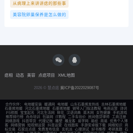
从病理上来讲讲痣的那些事
美容院卵巢保养是怎么做的
痣相
动态
美容
点痣项目
XML地图
2026 © 慧点痣
冀ICP备2022029087号
合作伙伴：
电地暖安装
暖通网
电地暖
山东石墨烯发热线
吉林石墨烯地暖
石墨烯地暖
河北石墨烯地暖
石墨烯地暖
钢琴入门指法教程
电商运营
诗词
PS修图
宝宝起名
河北生活网
鲜花
汉语词典
苗木网
女性健康
手机游戏
推荐排行榜
舟舟培训
包装网
IT教程
二手车估价
民间借贷律师
工商注册
网络游戏
抖音带货
代理记账
雕塑
雕龙客
易学网
易经
周易
优秀个人博
客
网络营销
短视频运营
抖音运营
在线题库
手游安卓版下载
网络知识
商
标交易
石家庄点痣
免费发布信息
玄机派
心理测试
好书推荐
考研真题
石