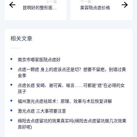
上一篇
下一篇
昆明好的整形医院
美容院点痣价格
排名定夺！王的、
昆明市延
相关文章
南京市哪家医院点痣好
点痣一颗痣 身上的痣该点还是切？想要不留疤，别错过黄
金季
点痣长痣 安崎、谢可寅、喻言……可都是“痣”在必得的女
孩子
福州激光点痣祛斑术：原理、效果与术后恢复详解
激光点痣 三大事项要注意
绵阳去点痣留坑的效果真实吗(绵阳去点痣留坑做几次效果
良好呢)