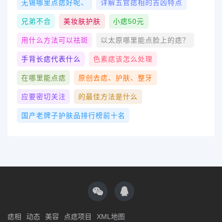
无锡哪里点痣好呢、
详解五官痣相的吉凶特点
兄弟不合
美妆肤护肤
小痣50元
用什么方法可以祛斑
以太原哪里能点脸上的痣？
手背长痣代表什么
色素痣该怎么处理
在哪里能点痣
原创去痣、护肤、整牙
应要密切关注
的最佳方法是什么
国产老牌子护肤品排行榜前十名
痣相
动态
美容
点痣项目
XML地图