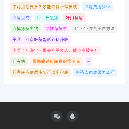
中药点痣要多久才能恢复正常皮肤
点痣费用多少
点痣点成
脸上长黑痣
奸门有痣
点掉痣多少钱
又推荐按摩
11～13岁的美白方法
美容┃西京医院整形外科孙峰
出手了！海宁一批美容美发店、健身房被查！
旺夫痣
敷面膜对皮肤真的管用吗
~
石家庄点痣后多久可以用粉底
中药去疤效果怎么样