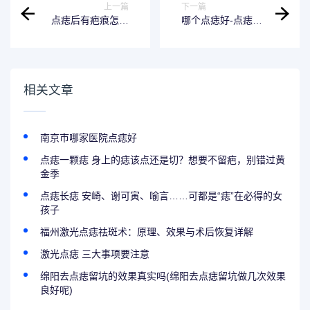
上一篇
下一篇
点痣后有疤痕怎么
哪个点痣好-点痣笔
办-点痣 事后留下
和点痣药哪个更好
疤痕怎么办？你吃
过吗？
相关文章
南京市哪家医院点痣好
点痣一颗痣 身上的痣该点还是切？想要不留疤，别错过黄
金季
点痣长痣 安崎、谢可寅、喻言……可都是“痣”在必得的女
孩子
福州激光点痣祛斑术：原理、效果与术后恢复详解
激光点痣 三大事项要注意
绵阳去点痣留坑的效果真实吗(绵阳去点痣留坑做几次效果
良好呢)