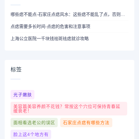
哪些痣不能点-石家庄点痣风水：这些痣不能乱了点，否则会影响你的运势！
点痣需要多长时间-点痣的危害和注意事项
上海公立医院一千块钱祛斑祛痣就诊攻略
标签
光子嫩肤
美容篇美容养颜不花钱？常按这个穴位可保持青春延
缓衰老！
面相看选老公的误区
石家庄点痣有哪些方法
脸上这4个地方有