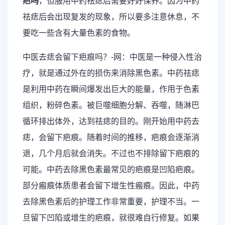
疤吗
，但服用中药祛痣后需要好好保养。因为中药
祛痣后会出现复发的现象，所以要多注意休息，不
要吃一些含有大量色素的食物。
中医去痣会留下疤痕吗？-网：中医是一种侵入性治
疗，就是通过外在的损伤来消除黑色素。中药祛痣
是利用中药在瞬间爆发出巨大的能量，作用于色素
组织，粉碎色素。被巨噬细胞分解、吞噬，随淋巴
循环排出体外，达到祛痣的目的。刚开始用中药去
痣，会留下疤痕。随着时间的推移，疤痕会逐渐消
退，几个月后就会消失。不过也不排除留下疤痕的
可能。中药去除黑色素最常见的疤痕是凹陷疤痕。
部分瘢痕体质患者会留下增生性瘢痕。因此，中药
去除黑色素后的护理工作非常重要，护理不当。一
旦留下凹陷或增生的疤痕，就很难自行修复。如果