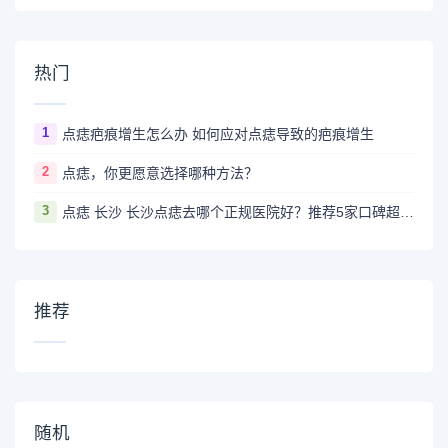
热门
1
点痣疤痕增生怎么办 如何应对点痣导致的疤痕增生
2
点痣，你更愿意选择哪种方法？
3
点痣 长沙 长沙点痣去哪个正规医院好？推荐5家口碑超棒且价格实惠的好医院
推荐
随机